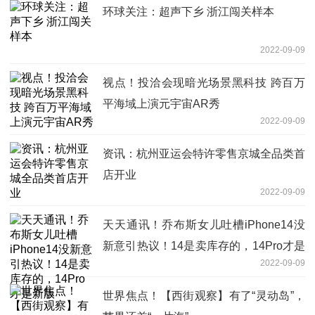
环球关注：超声下乡 浙江闯关样本
2022-09-09
视点！投洽会现暗光场景黑科技 跨百万
平海域上演元宇宙AR秀
2022-09-09
资讯：杭州亚运会特许零售京城全品类首
店开业
2022-09-09
天天通讯！乔布斯女儿吐槽iPhone14没
新意引热议！14是卖库存的，14Pro才是
2022-09-09
新版
世界焦点！【西街观察】有了“灵动岛”，