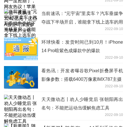
2022-09-10
值一夜飙涨3242亿元，这些A股公司深度
参与苹果产业链
当前速讯：“元宇宙”里卖车？汽车垂媒争
夺战下半场开启，谁能拿下线上选车的用
2022-09-10
户？
环球快看：发货时间已到10月！iPhone
14 Pro暗紫色成爆款中的爆款
2022-09-10
看热讯：开发者曝谷歌Pixel折叠屏手机
影像参数：搭载6400万像素IMX787主摄
2022-09-10
天天微动态丨劝人少睡觉后 张朝阳再出
名句：不能把运动当缓解焦虑工具
2022-09-10