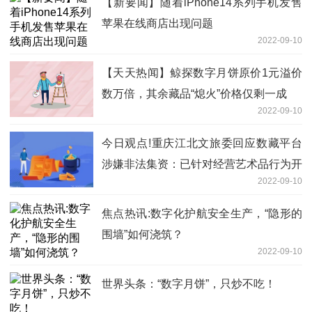
【新要闻】随着iPhone14系列手机发售
苹果在线商店出现问题
2022-09-10
【天天热闻】鲸探数字月饼原价1元溢价
数万倍，其余藏品“熄火”价格仅剩一成
2022-09-10
今日观点!重庆江北文旅委回应数藏平台
涉嫌非法集资：已针对经营艺术品行为开
2022-09-10
展调查
焦点热讯:数字化护航安全生产，“隐形的
围墙”如何浇筑？
2022-09-10
世界头条：“数字月饼”，只炒不吃！