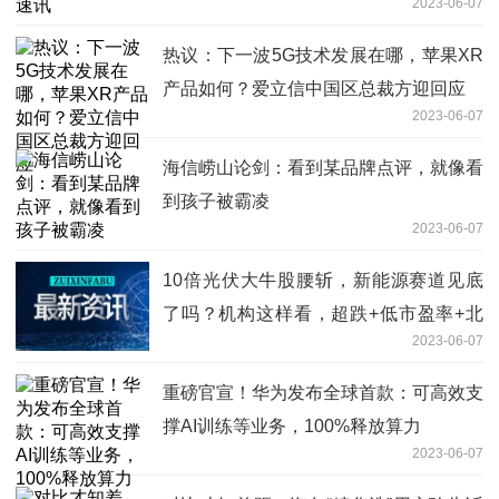
2023-06-07
热议：下一波5G技术发展在哪，苹果XR
产品如何？爱立信中国区总裁方迎回应
2023-06-07
海信崂山论剑：看到某品牌点评，就像看
到孩子被霸凌
2023-06-07
10倍光伏大牛股腰斩，新能源赛道见底
了吗？机构这样看，超跌+低市盈率+北
2023-06-07
上资金加仓股仅16只_全球百事通
重磅官宣！华为发布全球首款：可高效支
撑AI训练等业务，100%释放算力
2023-06-07