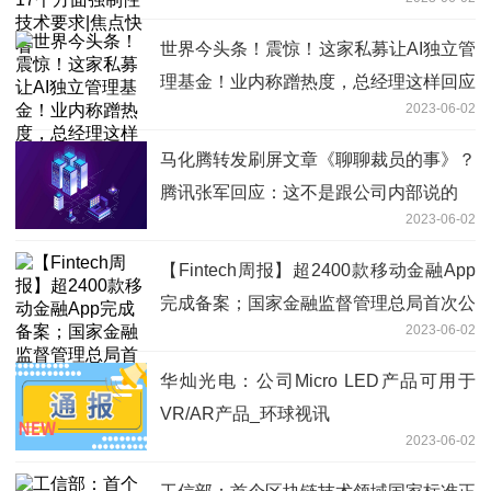
世界今头条！震惊！这家私募让AI独立管
理基金！业内称蹭热度，总经理这样回应
2023-06-02
马化腾转发刷屏文章《聊聊裁员的事》？
腾讯张军回应：这不是跟公司内部说的
2023-06-02
【Fintech周报】超2400款移动金融App
完成备案；国家金融监督管理总局首次公
2023-06-02
开批复
华灿光电：公司Micro LED产品可用于
VR/AR产品_环球视讯
2023-06-02