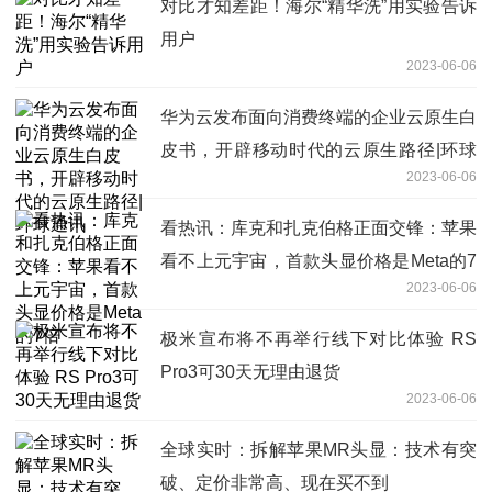
对比才知差距！海尔“精华洗”用实验告诉
用户
2023-06-06
华为云发布面向消费终端的企业云原生白
皮书，开辟移动时代的云原生路径|环球
2023-06-06
通讯
看热讯：库克和扎克伯格正面交锋：苹果
看不上元宇宙，首款头显价格是Meta的7
2023-06-06
倍
极米宣布将不再举行线下对比体验 RS
Pro3可30天无理由退货
2023-06-06
全球实时：拆解苹果MR头显：技术有突
破、定价非常高、现在买不到