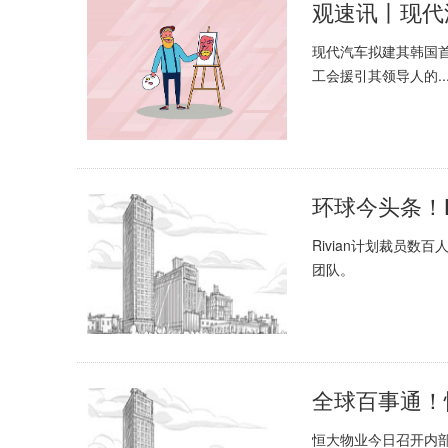
观速讯丨现代
现代汽车拟建其韩国首
工会援引其领导人的..
环球今头条！R
Rivian计划裁员
团队。
恒大物业今日召开内部