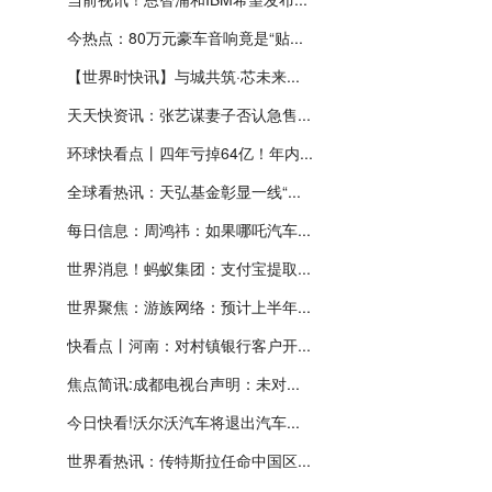
今热点：80万元豪车音响竟是“贴...
【世界时快讯】与城共筑·芯未来...
天天快资讯：张艺谋妻子否认急售...
环球快看点丨四年亏掉64亿！年内...
全球看热讯：天弘基金彰显一线“...
每日信息：周鸿祎：如果哪吒汽车...
世界消息！蚂蚁集团：支付宝提取...
世界聚焦：游族网络：预计上半年...
快看点丨河南：对村镇银行客户开...
焦点简讯:成都电视台声明：未对...
今日快看!沃尔沃汽车将退出汽车...
世界看热讯：传特斯拉任命中国区...