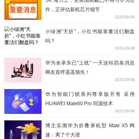
SK 海力士：受美国制裁已不再与华为合
作，正评估新机芯片细节
2023-09-08
小绿洲“夭折”，小红书能靠董洁们翻盘
吗？
2023-09-08
华为余承东已“上线” 一天连转四条消息
网友直呼遥遥领先！
2023-09-08
华为智能门锁系列尊享版开售 采用
HUAWEI Mate60 Pro 同源技术
2023-09-08
博主实测华为折叠屏机型 Mate X5 网
速：离了个大谱