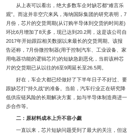
从上表可以看出，绝大多数车企对缺芯都“难言乐
观”。而这并非空穴来风，海纳国际集团的研究表明，7
月份，芯片的交货周期(从订购半导体到交货的时间差)
环比6月增加了8天多，现已达到20.2周，这是该公司自
2017年开始跟踪相关数据以来最长的交货周期。该报
告还称，7月份微控制器(用于控制汽车、工业设备、家
用电器功能的逻辑芯片)的短缺急剧恶化，当前该种芯
片的交货期已从以往的6至9周延长至26.5周。
好在，车企大都已经做好了下半年日子不好过、要
跟缺芯打“持久战”的准备。当前，汽车行业正在研究降
低供应链风险的长期解决方案，如与半导体制造商进一
步合作等。
二：原材料成本上升不容小觑
一直以来，芯片短缺问题受到了最大的关注，但这