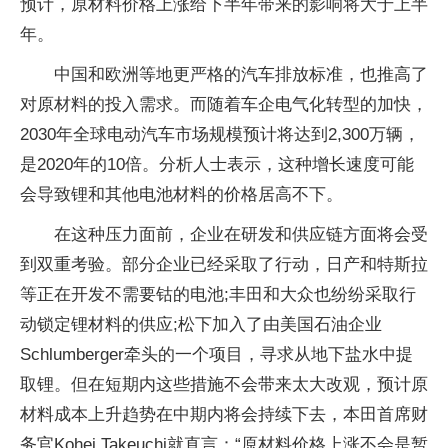
预计，原材料价格上涨给下半年带来的影响将大于上半
年。
中国和欧洲等地更严格的汽车排放标准，也推高了
对原材料的投入需求。而随着车企电气化转型的加快，
2030年全球电动汽车市场规模预计将达到2,300万辆，
是2020年的10倍。分析人士表示，这种增长速度可能
会导致锂和其他电池材料的价格居高不下。
在这种压力面前，企业在研发和供应链方面将会受
到双重考验。部分企业已经采取了行动，日产和特斯拉
等正在开发不需要钴的电池;丰田和大众也纷纷采取行
动锁定锂材料的供应;松下加入了由美国石油企业
Schlumberger牵头的一个项目，寻求从地下盐水中提
取锂。但在短期内这些措施不会带来太大改观，预计原
材料成本上升趋势在中期内将会持续下去，本田首席财
务官Kohei Takeuchi就直言：“原材料价格上涨不会是暂