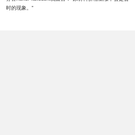
时的现象。”