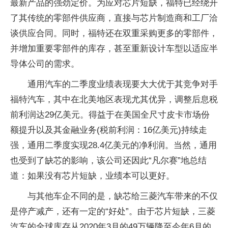
最新产品的强劲定价。为应对芯片短缺，福特已经绕开
了其传统的零部件供应商，直接与芯片制造商和工厂洽
谈供应合同。同时，福特还在双重采购更多的零部件，
并增加重要零部件的库存，甚至重新设计车型以适应半
导体公司的需求。
通用汽车的二季度业绩表现要大大优于其竞争对手
福特汽车，其中在北美地区表现尤其优异，调整后息税
前利润达29亿美元。得益于在美国全尺寸皮卡市场份
额提升以及其金融业务(税前利润：16亿美元)持续走
强，通用二季度实现28.4亿美元的净利润。当然，通用
也受到了缺芯的影响，该公司还因此“凡尔赛”地总结
道：如果没有芯片短缺，业绩本可以更好。
与其他车企不同的是，缺芯给三菱汽车带来的不仅
是停产减产，还有一定的“好处”。由于芯片短缺，三菱
汽车的全球库存从2020年3月的49万辆降至今年6月的