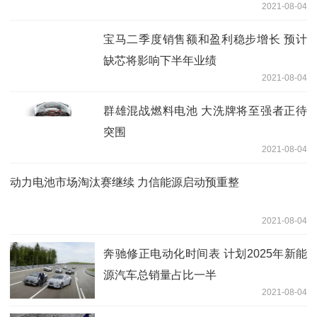
2021-08-04
宝马二季度销售额和盈利稳步增长 预计
缺芯将影响下半年业绩
2021-08-04
群雄混战燃料电池 大洗牌将至强者正待
突围
2021-08-04
动力电池市场淘汰赛继续 力信能源启动预重整
2021-08-04
奔驰修正电动化时间表 计划2025年新能
源汽车总销量占比一半
2021-08-04