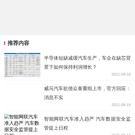
推荐内容
半导体短缺减缓汽车生产，车企在缺芯背
景下如何保持利润增长？
2021-08-16
威马汽车欲借众泰重组上市，官方回应：
消息不实
2021-08-16
智能网联汽车准入趋严 汽车数据安全监
管提上日程