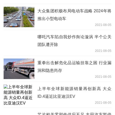
大众集团积极布局电动车战略 2024年将
推出小型电动车
2021-08-05
哪吒汽车陷自我炒作舆论漩涡 半个公关
团队遭开除
2021-08-05
重拳出击解危化品运输挂靠之困 行业漏
洞和隐患尚存
2021-08-05
上半年全球新能源销量再创新高 大众
ID.4逼近比亚迪汉EV
2021-08-05
芯片相关零部件供应不足 丰田汽车暂停