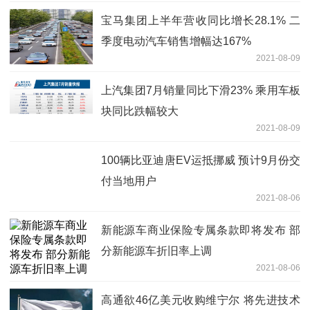
宝马集团上半年营收同比增长28.1% 二
季度电动汽车销售增幅达167%
2021-08-09
上汽集团7月销量同比下滑23% 乘用车板
块同比跌幅较大
2021-08-09
100辆比亚迪唐EV运抵挪威 预计9月份交
付当地用户
2021-08-06
新能源车商业保险专属条款即将发布 部
分新能源车折旧率上调
2021-08-06
高通欲46亿美元收购维宁尔 将先进技术