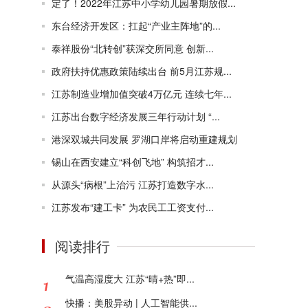
定了！2022年江苏中小学幼儿园暑期放假...
东台经济开发区：扛起“产业主阵地”的...
泰祥股份“北转创”获深交所同意 创新...
政府扶持优惠政策陆续出台 前5月江苏规...
江苏制造业增加值突破4万亿元 连续七年...
江苏出台数字经济发展三年行动计划 “...
港深双城共同发展 罗湖口岸将启动重建规划
锡山在西安建立“科创飞地” 构筑招才...
从源头“病根”上治污 江苏打造数字水...
江苏发布“建工卡” 为农民工工资支付...
阅读排行
气温高湿度大 江苏“晴+热”即...
快播：美股异动 | 人工智能供...