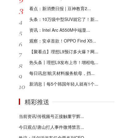
看点：新消费日报 | 豆神教育2...
头条：10万级中型SUV就它了！新...
资讯：Intel Arc A550M中端显...
观察：安卓首款！OPPO Find X5...
【聚看点】理想L9预订多火爆？网...
热头条丨理想L9发布上市！增程电...
每日讯息!航天材料服务航母，挡...
新消息丨每5个韩国年轻人就有1个...
精彩推送
当前资讯!传视频号正接触董宇辉...
今日观点!唐山打人事件微博禁言...
热议：沃尔沃汽车任命两名副CEO...