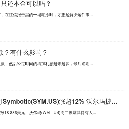
？只还本金可以吗？
，在征信报告黑的一塌糊涂时，才想起解决这件事...
款？有什么影响？
款，然后经过时间的增加利息越来越多，最后逾期...
快播：美股异动 | 人工智能供应链公司Symbotic(SYM.US)涨超12% 沃尔玛披露持有其62.2%的股份
18 836美元。沃尔玛(WMT US)周二披露其持有人...