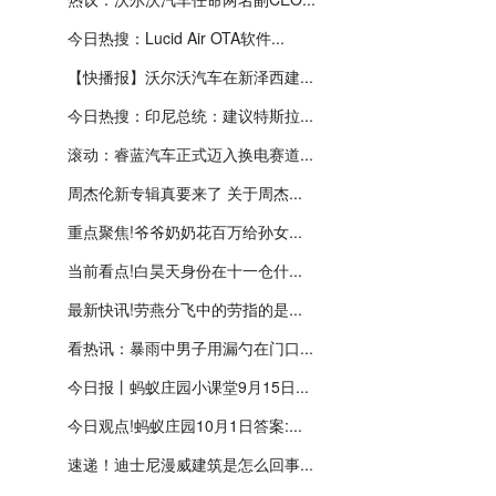
今日热搜：Lucid Air OTA软件...
【快播报】沃尔沃汽车在新泽西建...
今日热搜：印尼总统：建议特斯拉...
滚动：睿蓝汽车正式迈入换电赛道...
周杰伦新专辑真要来了 关于周杰...
重点聚焦!爷爷奶奶花百万给孙女...
当前看点!白昊天身份在十一仓什...
最新快讯!劳燕分飞中的劳指的是...
看热讯：暴雨中男子用漏勺在门口...
今日报丨蚂蚁庄园小课堂9月15日...
今日观点!蚂蚁庄园10月1日答案:...
速递！迪士尼漫威建筑是怎么回事...