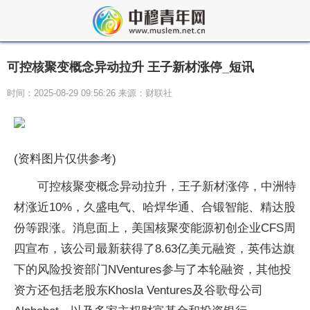
可控核聚变概念异动拉升 王子新材涨停_短讯
时间：2025-08-29 09:56:26 来源：财联社
(资料图片仅供参考)
可控核聚变概念异动拉升，王子新材涨停，中洲特
材涨近10%，久盛电气、哈焊华通、合锻智能、精达股
份等跟涨。消息面上，美国核聚变能源初创企业CFS周
四宣布，该公司最新获得了8.63亿美元融资，英伟达旗
下的风险投资部门NVentures参与了本轮融资，其他投
资方还包括老股东Khosla Ventures及谷歌母公司