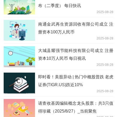
布（二季度） 每日快讯
2025-08-28
南通金武再生资源回收有限公司成立 注
册资本100万人民币
2025-08-28
大城县耀强节能科技有限公司成立 注册
资本10万人民币 每日视讯
2025-08-28
即时看！美股异动 | 热门中概股普跌 老虎
证券(TIGR.US)跌近10%
2025-08-28
请查收基因编辑概念龙头股票：共3只值
得珍藏（2025/8/27）_当前聚焦