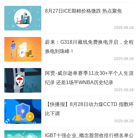
8月27日ICE期棉价格微跌 热点聚焦
2025-08-28
蔚来：G318川藏线免费换电开启，全程
换电到珠峰！
2025-08-28
阿贾-威尔逊单赛季11次30+平个人生涯
纪录 还差1场平WNBA历史纪录
2025-08-28
【快播报】8月28日动力煤CCTD 指数环
比下调
2025-08-28
IGBT十强企业_概念股营收排行榜名单公