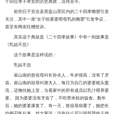
十四位孝子孝女的历史典故，流传至今。
前些日子安吉县营盘山景区内的二十四孝雕塑引发
关注，其中一座“女子给婆婆喂母乳的雕塑”引发争议，
甚至有网友吐槽投诉。
其实这个典故是《二十四孝故事》中有一则故事是
《乳姑不怠》
这个故事是这样说的：
乳姑不怠
崔山南的曾祖母叫长孙夫人，年岁很高，没有了牙
齿。崔山南的祖母叫唐夫人，每日为自己的婆婆梳头盥
洗，还搀扶她上堂，当着家中的所有成员以乳汁喂养婆
婆。 因为婆婆没有牙齿了，不吃带米粒的饭食。数年
后，她的婆婆康复了。有一天，曾祖母病重了，她把长
幼都召集起来，对大家说：没有什么可以报答我的儿媳