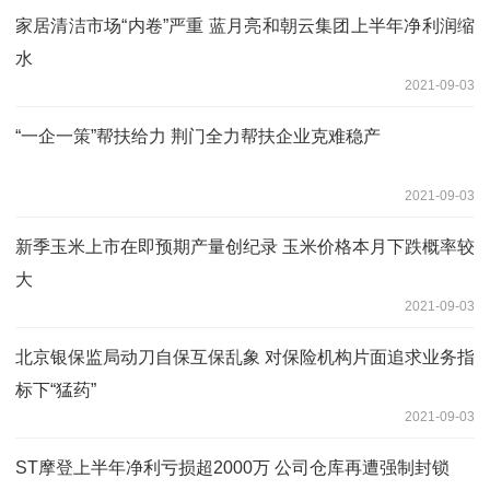
家居清洁市场“内卷”严重 蓝月亮和朝云集团上半年净利润缩
水
2021-09-03
“一企一策”帮扶给力 荆门全力帮扶企业克难稳产
2021-09-03
新季玉米上市在即预期产量创纪录 玉米价格本月下跌概率较
大
2021-09-03
北京银保监局动刀自保互保乱象 对保险机构片面追求业务指
标下“猛药”
2021-09-03
ST摩登上半年净利亏损超2000万 公司仓库再遭强制封锁