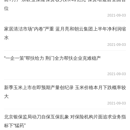
位
2021-09-03
家居清洁市场“内卷”严重 蓝月亮和朝云集团上半年净利润缩
水
2021-09-03
“一企一策”帮扶给力 荆门全力帮扶企业克难稳产
2021-09-03
新季玉米上市在即预期产量创纪录 玉米价格本月下跌概率较
大
2021-09-03
北京银保监局动刀自保互保乱象 对保险机构片面追求业务指
标下“猛药”