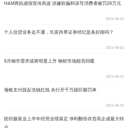
H&M再陷虚假宣传风波 涉嫌欺骗和误导消费者被罚26万元
2021-09-02
个人信贷业务走不通，玖富跨界证券经纪是条好路吗？
2021-09-02
9月钢市需求或将明显上升 钢材市场能否回暖
2021-09-01
瀚银支付踩反洗钱红线 央行开千万级巨额罚单
2021-09-01
纺织服装业上半年经营业绩落定 净利翻倍存货高企成最大特
点