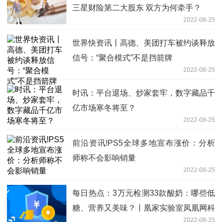
三星财险第二大股东 双方为何牵手？
2022-08-25
世界快资讯丨高德、美团打车被约谈释放
信号：“聚合模式”不是挡箭牌
2022-08-25
时讯：平台退场、炒家套牢，数字藏品千
亿市场寒冬将至？
2022-08-25
前沿资讯!PS5全球多地宣布涨价：分析
师称不会影响销量
2022-08-25
每日热点：3万元检测33款酸奶：哪些低
糖、营养又美味？丨凰家实验室凤凰网科
2022-08-25