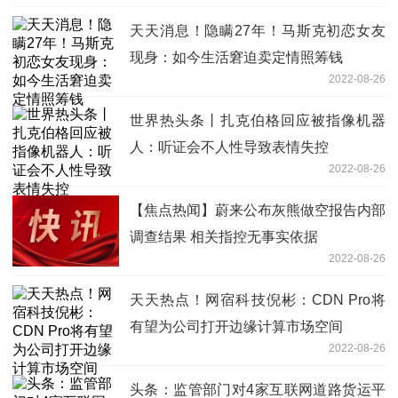
天天消息！隐瞒27年！马斯克初恋女友
现身：如今生活窘迫卖定情照筹钱
2022-08-26
世界热头条丨扎克伯格回应被指像机器
人：听证会不人性导致表情失控
2022-08-26
【焦点热闻】蔚来公布灰熊做空报告内部
调查结果 相关指控无事实依据
2022-08-26
天天热点！网宿科技倪彬：CDN Pro将
有望为公司打开边缘计算市场空间
2022-08-26
头条：监管部门对4家互联网道路货运平