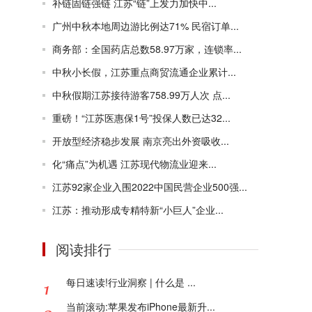
补链固链强链 江苏“链”上发力加快中...
广州中秋本地周边游比例达71% 民宿订单...
商务部：全国药店总数58.97万家，连锁率...
中秋小长假，江苏重点商贸流通企业累计...
中秋假期江苏接待游客758.99万人次 点...
重磅！“江苏医惠保1号”投保人数已达32...
开放型经济稳步发展 南京亮出外资吸收...
化“痛点”为机遇 江苏现代物流业迎来...
江苏92家企业入围2022中国民营企业500强...
江苏：推动形成专精特新“小巨人”企业...
阅读排行
每日速读!行业洞察 | 什么是 ...
当前滚动:苹果发布iPhone最新升...