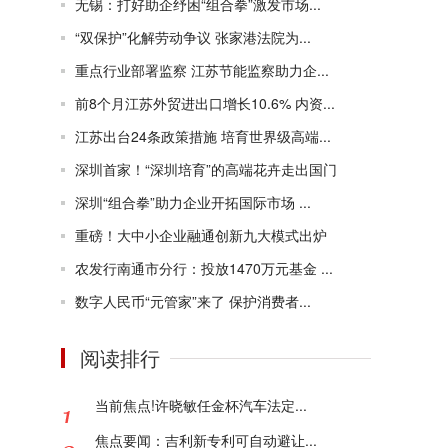
无锡：打好助企纾困“组合拳”激发市场...
“双保护”化解劳动争议 张家港法院为...
重点行业部署监察 江苏节能监察助力企...
前8个月江苏外贸进出口增长10.6% 内资...
江苏出台24条政策措施 培育世界级高端...
深圳首家！“深圳培育”的高端花卉走出国门
深圳“组合拳”助力企业开拓国际市场 ...
重磅！大中小企业融通创新九大模式出炉
农发行南通市分行：投放1470万元基金 ...
数字人民币“元管家”来了 保护消费者...
阅读排行
当前焦点!许晓敏任金杯汽车法定...
焦点要闻：吉利新专利可自动避让...