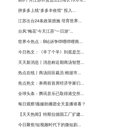
拼多多上线“多多丰收馆” 投入...
江苏出台24条政策措施 培育世界...
台风“梅花”今天江苏“一日游”...
世界今热点：B站诉争哔哩哔哩商...
今日热文：《羊了个羊》到底是怎...
天天新消息丨消息称近期商汤智慧...
热点在线丨商汤回应裁员:根据市...
焦点热文：券商前首席经济学家们...
全球头条：腾讯音乐已取得港交所...
每日观察!薇娅助播团全天直播谁看？
【天天热闻】特斯拉德国工厂扩建...
今日聚焦!短视频时代下的微短剧...