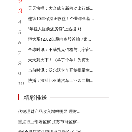
天天快播：大众成立新移动出行部...
连续10年保持正收益！企业年金基...
“年轻人提前还房贷”上热搜 财...
恒大系12.82亿股内资股首拍 7家...
全球时讯：不满扎克伯格与元宇宙...
天天观天下！《羊了个羊》为何出...
当前时讯：沃尔沃卡车开始批量生...
快播：深汕比亚迪汽车工业园二期...
精彩推送
代销理财产品收入增幅明显 理财...
重点行业部署监察 江苏节能监察...
前8个月江苏外贸进出口增长10.6%...