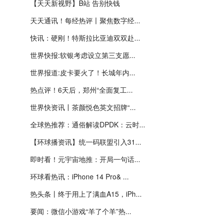
【天天新视野】B站 告别快钱
天天通讯！每经热评丨聚焦数字经...
快讯：硬刚！特斯拉比亚迪双双赴...
世界快报:软银考虑设立第三支愿...
世界报道:皮卡要火了！长城年内...
热点评！6天后，郑州“全面复工...
世界快资讯丨茶颜悦色英文招牌“...
全球热推荐：通俗解读DPDK：云时...
【环球播资讯】统一码联盟引入31...
即时看！元宇宙地推：开局一句话...
环球看热讯：iPhone 14 Pro& ...
热头条丨终于用上了满血A15，iPh...
要闻：微信小游戏“羊了个羊”热...