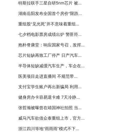
特斯拉联手三星自研5nm芯片 被...
湖南岳阳发布全国首个房价“限跌...
重组股“见光死”并不意味着重组...
七夕档电影票房成绩出炉 警匪符...
抱朴脊康堂：响应国家号召，发挥...
芯片短缺再致工厂停产 日产汽车...
半导体短缺减缓汽车生产，车企在...
医美项目走进直播间 不规范带...
支付宝学生账户再出新骗局 利用...
健身房办卡容易退卡难 7天冷静...
张哲瀚被曝曾在靖国神社拍照 当...
威马汽车欲借众泰重组上市，官方...
浙江四川等地“雨雨雨”模式不下...