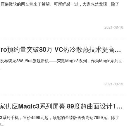
很多厌倦微软的网友带来了希望。可新鲜感一过，大家忽然发现，除了
2021-08-16
荣耀Magic3 Pro预约量突破80万 VC热冷散热技术提高散热效率
布骁龙888 Plus旗舰新机——荣耀Magic3系列，作为Magic系列回
.
2021-08-13
京东方确认独家供应Magic3系列屏幕 89度超曲面设计120Hz高刷
c3系列手机，售价4599元起，顶配的至臻版售价高达7999元。除了
..