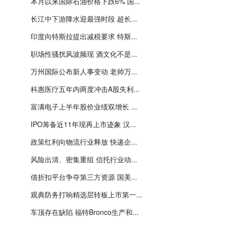
本月以来国际石油价格下跌6% 国...
长江中下游降水迎最强时段 超长...
印度向特斯拉提出减税要求 特斯...
职场性骚扰风波频现 酒文化不是...
万州国际公布新人事变动 老帅万...
科惠医疗五年内两度冲击A股失利...
富满电子上半年股价业绩双增长 ...
IPO筹备近11年现再上市迹象 汉...
政策红利向物流行业释放 快递企...
风险出清、密集重组 信托行业动...
借折扣平台争夺第三方资源 国美...
观典防务打响精选层转板上市第一...
车顶存在缺陷 福特Bronco生产和...