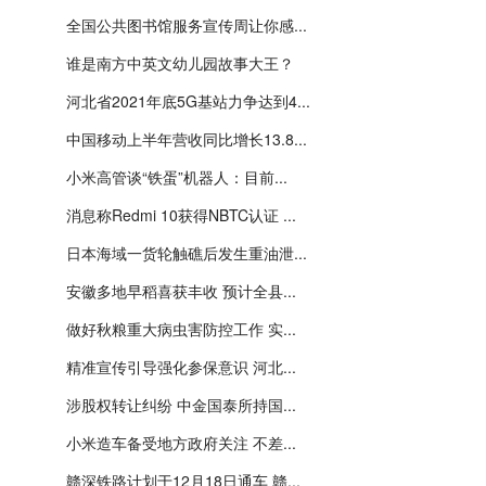
全国公共图书馆服务宣传周让你感...
谁是南方中英文幼儿园故事大王？
河北省2021年底5G基站力争达到4...
中国移动上半年营收同比增长13.8...
小米高管谈“铁蛋”机器人：目前...
消息称Redmi 10获得NBTC认证 ...
日本海域一货轮触礁后发生重油泄...
安徽多地早稻喜获丰收 预计全县...
做好秋粮重大病虫害防控工作 实...
精准宣传引导强化参保意识 河北...
涉股权转让纠纷 中金国泰所持国...
小米造车备受地方政府关注 不差...
赣深铁路计划于12月18日通车 赣...