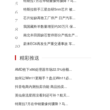
特斯拉7月在华销量缘何骤降？马...
特斯拉联手三星自研5nm芯片 被...
芯片短缺再致工厂停产 日产汽车...
我国藏羚羊数量增至约30万只 保...
南北丰田因缺芯暂停部分产线生产...
蔚来EC6再发生严重交通事故 车...
精彩推送
AMD抢下x86处理器市场22.5%份额...
如何让Win11更顺手？盘点Win11必...
抖音电商内测拍卖功能 商品拍卖...
英仙座流星雨没看到还可补？航天...
特斯拉7月在华销量缘何骤降？马...