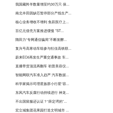
我国藏羚羊数量增至约30万只 保...
南北丰田因缺芯暂停部分产线生产...
核心业务增收不增利 鱼跃医疗上...
百亿元借壳方案推进缓慢 *ST...
隋田力“专网通信骗局”不断发酵...
复兴号高寒动车组参与牡佳高铁联...
蔚来EC6再发生严重交通事故 车...
直播带货顶流再翻车 初普美容仪...
智能网联汽车准入趋严 汽车数据...
科学家揭示司理星族群小行星“容...
东风汽车反腐行动持续进行 神龙...
不出国留服还认证？“薛定谔的”...
宏立城集团花果园打造文明城市 ...