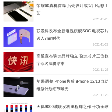
荣耀60真机首曝 后壳设计或采用钻彩工
艺
2021-11-23
联发科发布全新电视旗舰SOC 电视芯片
迈入7nm时代
2021-11-23
高通宣布骁龙品牌独立 骁龙芯片三位数
字命名法将结束
2021-11-23
苹果调整iPhone售后 iPhone 12/13自助
维修计划细节曝光
2021-11-23
天玑9000成联发科里程碑之作 十项全球