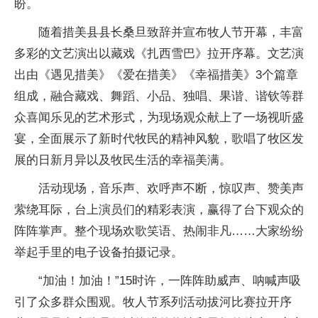
盼。
随着措美县县长桑旦致辞并宣布牧人节开幕，丰富
多彩的文艺演出以藏戏《扎西雪巴》拉开序幕。文艺演
出由《遇见措美》《爱在措美》《幸福措美》3个篇章
组成，融合藏戏、舞蹈、小品、独唱、果谐、谐钦等群
众喜闻乐见的艺术形式，为现场观众献上了一场视听盛
宴，全面展示了新时代牧民的精神风貌，歌唱了牧区发
展的日新月异以及牧民生活的幸福美满。
活动现场，音乐声、欢呼声不断，惊叹声、赞美声
萦绕耳际，台上演员们的精彩表演，赢得了台下观众的
阵阵掌声。整个现场欢歌笑语、热闹非凡……大家纷纷
举起手里的电子设备拍摄记录。
“加油！加油！”15时许，一阵阵助威声、呐喊声吸
引了众多群众围观。牧人节系列活动拔河比赛拉开序