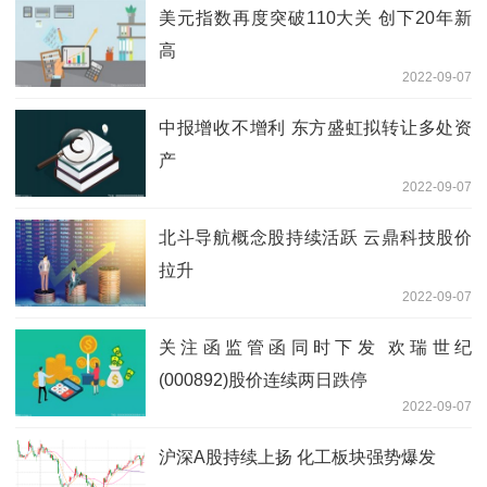
美元指数再度突破110大关 创下20年新
高
2022-09-07
中报增收不增利 东方盛虹拟转让多处资
产
2022-09-07
北斗导航概念股持续活跃 云鼎科技股价
拉升
2022-09-07
关注函监管函同时下发 欢瑞世纪
(000892)股价连续两日跌停
2022-09-07
沪深A股持续上扬 化工板块强势爆发