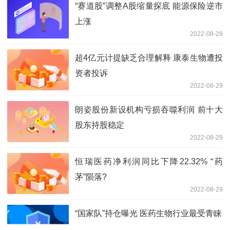
“赛道股”调整A股缩量探底 能源保险逆市
上涨
2022-08-29
超4亿元计提缺乏合理解释 康泰生物遭投
资者投诉
2022-08-29
朗姿股份新设机构亏损吞噬利润 前十大
股东持股稳定
2022-08-29
恒瑞医药净利润同比下降22.32% “药
茅”陨落?
2022-08-29
“国家队”持仓曝光 医药生物行业最受青睐