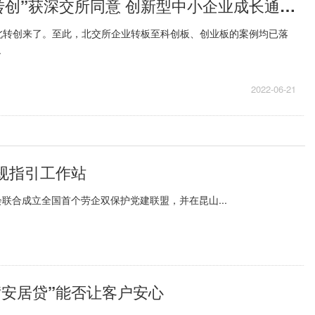
泰祥股份“北转创”获深交所同意 创新型中小企业成长通道被打开
北转创来了。至此，北交所企业转板至科创板、创业板的案例均已落
.
2022-06-21
规指引工作站
联合成立全国首个劳企双保护党建联盟，并在昆山...
“安居贷”能否让客户安心