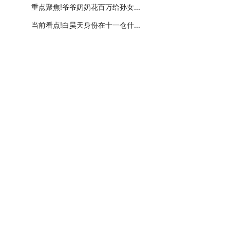
重点聚焦!爷爷奶奶花百万给孙女...
当前看点!白昊天身份在十一仓什...