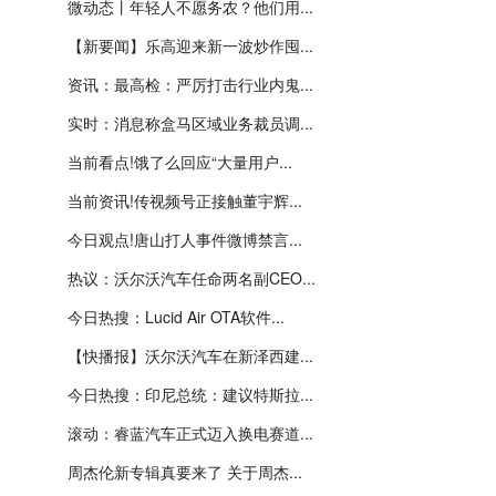
微动态丨年轻人不愿务农？他们用...
【新要闻】乐高迎来新一波炒作囤...
资讯：最高检：严厉打击行业内鬼...
实时：消息称盒马区域业务裁员调...
当前看点!饿了么回应“大量用户...
当前资讯!传视频号正接触董宇辉...
今日观点!唐山打人事件微博禁言...
热议：沃尔沃汽车任命两名副CEO...
今日热搜：Lucid Air OTA软件...
【快播报】沃尔沃汽车在新泽西建...
今日热搜：印尼总统：建议特斯拉...
滚动：睿蓝汽车正式迈入换电赛道...
周杰伦新专辑真要来了 关于周杰...