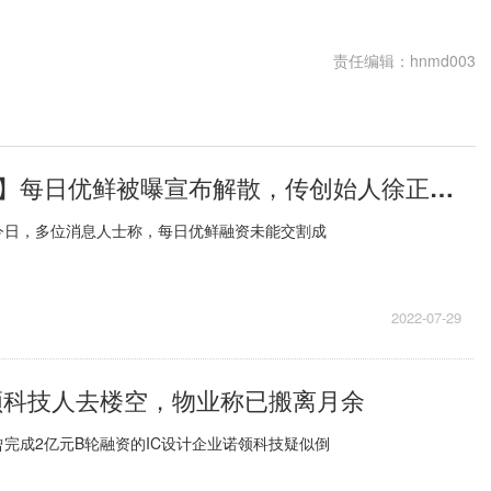
责任编辑：hnmd003
【世界聚看点】每日优鲜被曝宣布解散，传创始人徐正已躲香港
今日，多位消息人士称，每日优鲜融资未能交割成
2022-07-29
领科技人去楼空，物业称已搬离月余
完成2亿元B轮融资的IC设计企业诺领科技疑似倒