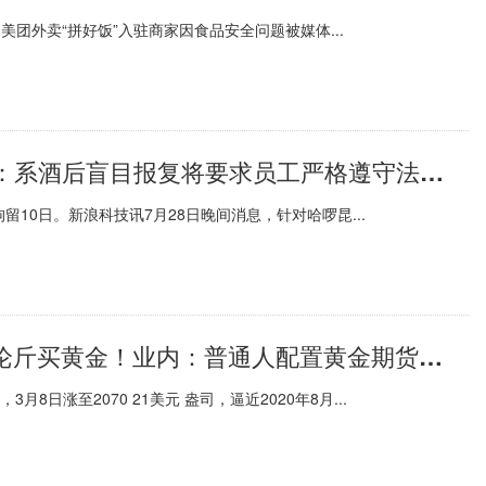
美团外卖“拼好饭”入驻商家因食品安全问题被媒体...
短讯！哈啰回应员工破坏美团电单车：系酒后盲目报复将要求员工严格遵守法律法规
10日。新浪科技讯7月28日晚间消息，针对哈啰昆...
当前快讯:金价连跌4个月，有“00后”论斤买黄金！业内：普通人配置黄金期货风险大
8日涨至2070 21美元 盎司，逼近2020年8月...