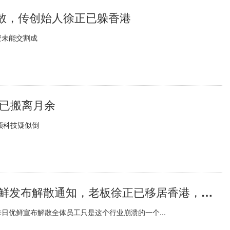
散，传创始人徐正已躲香港
资未能交割成
称已搬离月余
领科技疑似倒
全球报道:拖欠供应商16.5亿，每日优鲜发布解散通知，老板徐正已移居香港，青岛国资20亿打水漂
日优鲜宣布解散全体员工只是这个行业崩溃的一个...