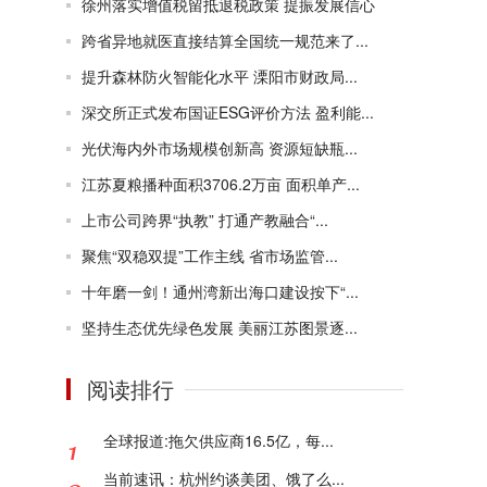
徐州落实增值税留抵退税政策 提振发展信心
跨省异地就医直接结算全国统一规范来了...
提升森林防火智能化水平 溧阳市财政局...
深交所正式发布国证ESG评价方法 盈利能...
光伏海内外市场规模创新高 资源短缺瓶...
江苏夏粮播种面积3706.2万亩 面积单产...
上市公司跨界“执教” 打通产教融合“...
聚焦“双稳双提”工作主线 省市场监管...
十年磨一剑！通州湾新出海口建设按下“...
坚持生态优先绿色发展 美丽江苏图景逐...
阅读排行
全球报道:拖欠供应商16.5亿，每...
当前速讯：杭州约谈美团、饿了么...