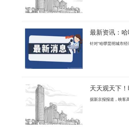
针对“哈啰昆明城市经
天天观天下！
据新京报报道，映客