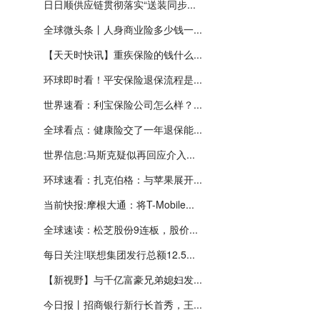
日日顺供应链贯彻落实“送装同步...
全球微头条丨人身商业险多少钱一...
【天天时快讯】重疾保险的钱什么...
环球即时看！平安保险退保流程是...
世界速看：利宝保险公司怎么样？...
全球看点：健康险交了一年退保能...
世界信息:马斯克疑似再回应介入...
环球速看：扎克伯格：与苹果展开...
当前快报:摩根大通：将T-Mobile...
全球速读：松芝股份9连板，股价...
每日关注!联想集团发行总额12.5...
【新视野】与千亿富豪兄弟媳妇发...
今日报丨招商银行新行长首秀，王...