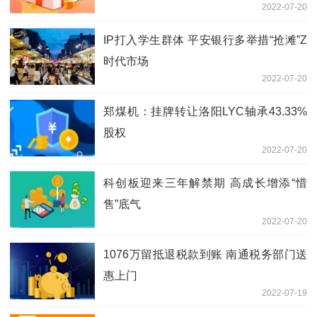
2022-07-20
IP打入学生群体 平安银行多举措“抢滩”Z
时代市场
2022-07-20
郑煤机：挂牌转让洛阳LYC轴承43.33%
股权
2022-07-20
科创板迎来三年解禁期 高成长增添“惜
售”底气
2022-07-20
1076万留抵退税款到账 南通税务部门送
惠上门
2022-07-19