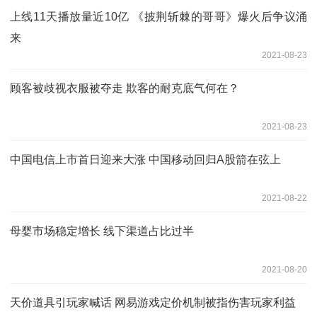
上线11天播放量近10亿 《披荆斩棘的哥哥》爆火后争议涌
来
2021-08-23
顾客被歧视衣服被夺走 欺客的耐克底气何在？
2021-08-23
中国电信上市首日迎来大涨 中国移动回归A股箭在弦上
2021-08-22
母婴市场稳定增长 线下渠道占比过半
2021-08-20
天价道具引玩家喊话 网易游戏定价机制被指伤害玩家利益