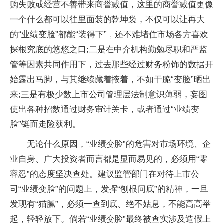
购失败或经营不善带来商誉减值，这里的商誉减值更像
一个什么都可以往里面装的乾坤袋，不仅可以让再大
的“业绩变脸”都能“装得下”，还不难堵住市场各方喜欢
探根究底的悠悠之口;二是在中介机构勤勉尽职和严监
管等因素共同作用下，过去那些经过财务粉饰的数据开
始露出马脚，与其继续藏着掖着，不如干脆“变脸”晒出
来;三是有极少数上市公司管理层法制意识薄弱，妄图
使出各种招数通过财务审计关卡，或者通过“业绩变
脸”铤而走险获利。
无论什么原因，“业绩变脸”的危害对市场环境、企
业自身、广大投资者而言都是显而易见的，必须用“零
容忍”的态度坚决查处。建议监管部门在对待上市公
司“业绩变脸”的问题上，发挥“刨根问底”的精神，一旦
发现有“猫腻”，必须一查到底、绝不姑息，不能高高举
起，轻轻放下。倘若“业绩变脸”最终被查实涉及造假上