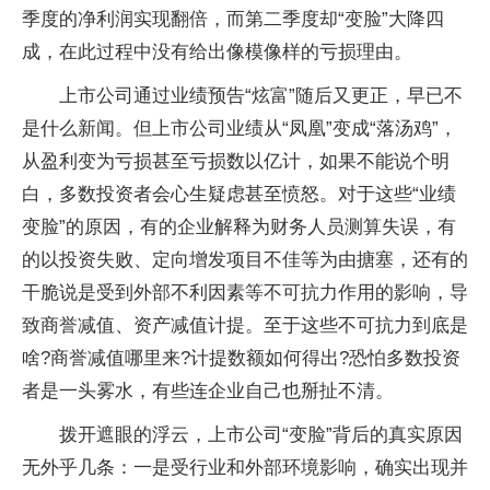
季度的净利润实现翻倍，而第二季度却“变脸”大降四
成，在此过程中没有给出像模像样的亏损理由。
上市公司通过业绩预告“炫富”随后又更正，早已不
是什么新闻。但上市公司业绩从“凤凰”变成“落汤鸡”，
从盈利变为亏损甚至亏损数以亿计，如果不能说个明
白，多数投资者会心生疑虑甚至愤怒。对于这些“业绩
变脸”的原因，有的企业解释为财务人员测算失误，有
的以投资失败、定向增发项目不佳等为由搪塞，还有的
干脆说是受到外部不利因素等不可抗力作用的影响，导
致商誉减值、资产减值计提。至于这些不可抗力到底是
啥?商誉减值哪里来?计提数额如何得出?恐怕多数投资
者是一头雾水，有些连企业自己也掰扯不清。
拨开遮眼的浮云，上市公司“变脸”背后的真实原因
无外乎几条：一是受行业和外部环境影响，确实出现并