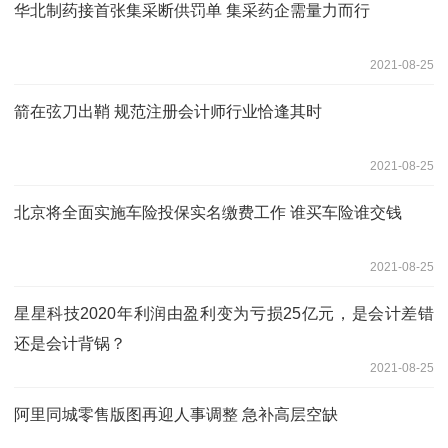
华北制药接首张集采断供罚单 集采药企需量力而行
2021-08-25
箭在弦刀出鞘 规范注册会计师行业恰逢其时
2021-08-25
北京将全面实施车险投保实名缴费工作 谁买车险谁交钱
2021-08-25
星星科技2020年利润由盈利变为亏损25亿元，是会计差错
还是会计背锅？
2021-08-25
阿里同城零售版图再迎人事调整 急补高层空缺