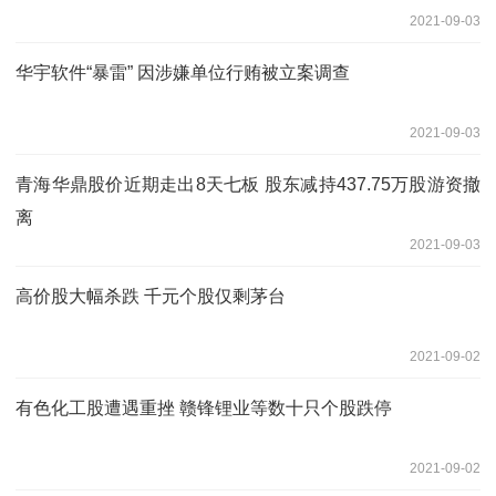
2021-09-03
华宇软件“暴雷” 因涉嫌单位行贿被立案调查
2021-09-03
青海华鼎股价近期走出8天七板 股东减持437.75万股游资撤
离
2021-09-03
高价股大幅杀跌 千元个股仅剩茅台
2021-09-02
有色化工股遭遇重挫 赣锋锂业等数十只个股跌停
2021-09-02