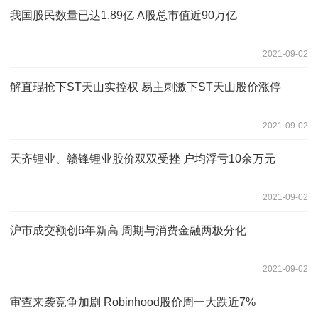
我国股民数量已达1.89亿 A股总市值近90万亿
2021-09-02
解直琨抢下ST天山实控权 易主刺激下ST天山股价涨停
2021-09-02
天齐锂业、赣锋锂业股价双双受挫 户均浮亏10余万元
2021-09-02
沪市成交额创6年新高 周期与消费金融两极分化
2021-09-02
审查来袭竞争加剧 Robinhood股价周一大跌近7%