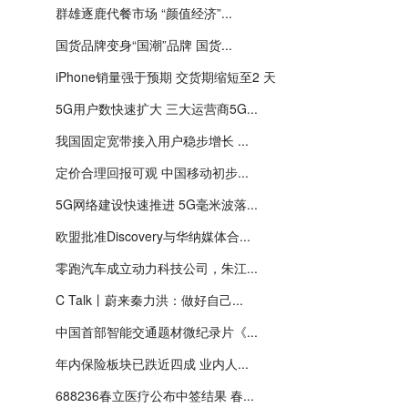
群雄逐鹿代餐市场 “颜值经济”...
国货品牌变身“国潮”品牌 国货...
iPhone销量强于预期 交货期缩短至2 天
5G用户数快速扩大 三大运营商5G...
我国固定宽带接入用户稳步增长 ...
定价合理回报可观 中国移动初步...
5G网络建设快速推进 5G毫米波落...
欧盟批准Discovery与华纳媒体合...
零跑汽车成立动力科技公司，朱江...
C Talk丨蔚来秦力洪：做好自己...
中国首部智能交通题材微纪录片《...
年内保险板块已跌近四成 业内人...
688236春立医疗公布中签结果 春...