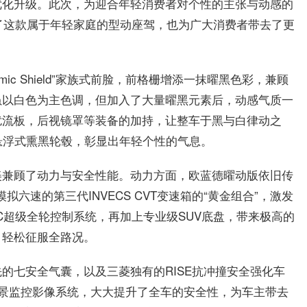
优化升级。此次，为迎合年轻消费者对个性的主张与动感的
造了这款属于年轻家庭的型动座驾，也为广大消费者带去了更
ic Shield”家族式前脸，前格栅增添一抹曜黑色彩，兼顾
虽以白色为主色调，但加入了大量曜黑元素后，动感气质一
扰流板，后视镜罩等装备的加持，让整车于黑与白律动之
悬浮式熏黑轮毂，彰显出年轻个性的气息。
美兼顾了动力与安全性能。动力方面，欧蓝德曜动版依旧传
拟六速的第三代INVECS CVT变速箱的“黄金组合”，激发
WC超级全轮控制系统，再加上专业级SUV底盘，带来极高的
，轻松征服全路况。
的七安全气囊，以及三菱独有的RISE抗冲撞安全强化车
全景监控影像系统，大大提升了全车的安全性，为车主带去