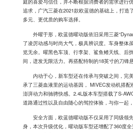
庭的喜爱与信任，并不断根据消费者的需求进行
追求，广汽三菱在2021款欧蓝德的基础上，打
多元、更优质的购车选择。
外曜于形，欧蓝德曜动版依旧采用三菱“Dynam
了凌厉动感与时尚大气，极具辨识度。车身整体
览无余。曜黑色车顶、行李架、鲨鱼鳍天线、后
间，迸发无限活力。再搭配特制的18英寸的刀锋
内动于心，新车型还在传承与突破之间，完
承了三菱血液里的运动基因， MIVEC发动机搭配模
澎湃动力和驰骋快感。2.4L版本车型搭载了S-A
道路通过性以及自由随心的驾控体验，与你一起
安全方面，欧蓝德曜动版不仅采用了同级领先
身，本次升级优化，曜动版车型还增配了360度