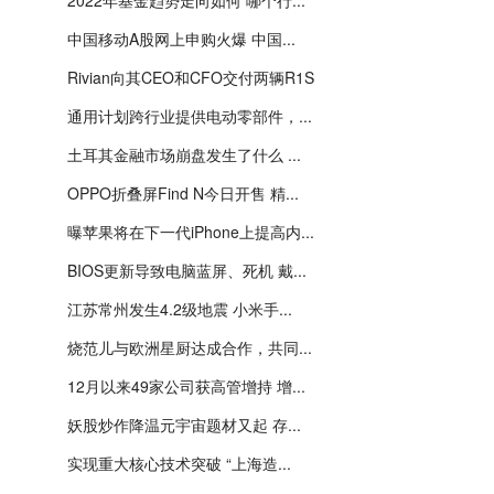
2022年基金趋势走向如何 哪个行...
中国移动A股网上申购火爆 中国...
Rivian向其CEO和CFO交付两辆R1S
通用计划跨行业提供电动零部件，...
土耳其金融市场崩盘发生了什么 ...
OPPO折叠屏Find N今日开售 精...
曝苹果将在下一代iPhone上提高内...
BIOS更新导致电脑蓝屏、死机 戴...
江苏常州发生4.2级地震 小米手...
烧范儿与欧洲星厨达成合作，共同...
12月以来49家公司获高管增持 增...
妖股炒作降温元宇宙题材又起 存...
实现重大核心技术突破 “上海造...