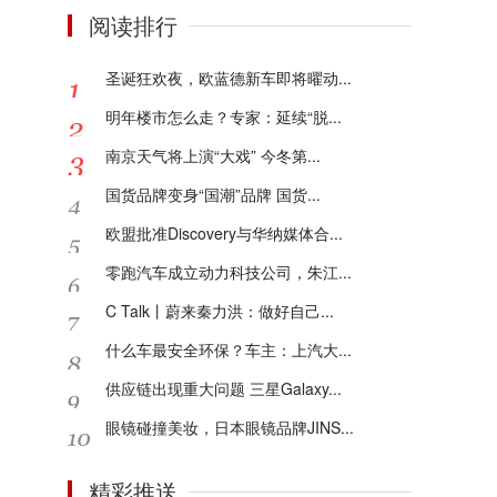
阅读排行
圣诞狂欢夜，欧蓝德新车即将曜动...
明年楼市怎么走？专家：延续“脱...
南京天气将上演“大戏” 今冬第...
国货品牌变身“国潮”品牌 国货...
欧盟批准Discovery与华纳媒体合...
零跑汽车成立动力科技公司，朱江...
C Talk丨蔚来秦力洪：做好自己...
什么车最安全环保？车主：上汽大...
供应链出现重大问题 三星Galaxy...
眼镜碰撞美妆，日本眼镜品牌JINS...
精彩推送