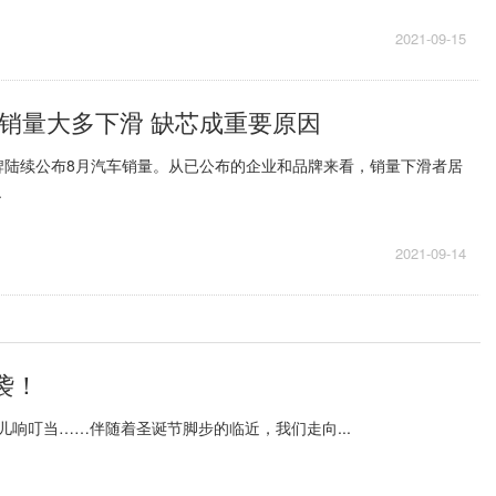
2021-09-15
月销量大多下滑 缺芯成重要原因
牌陆续公布8月汽车销量。从已公布的企业和品牌来看，销量下滑者居
.
2021-09-14
袭！
儿响叮当……伴随着圣诞节脚步的临近，我们走向...