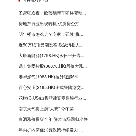
圣诞狂欢夜，欧蓝德新车即将曜动...
房地产行业出现转机 优质房企打...
明年楼市怎么走？专家：延续“脱...
近50万纸币受潮发霉 残缺污损人...
大唐新能源(1798.HK)今日平开高...
鼎丰集团控股(06878.HK)股价大涨...
港华燃气(1083.HK)拉升涨超6% ...
百心安-B(2185.HK)正式登陆港交...
花旗(C.US)出售菲律宾零售银行业...
南京天气将上演“大戏” 今冬第...
白酒涨价贯穿全年 资本市场回归冷静
年内扩内需促消费政策持续发力 ...