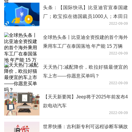
头条：【国际快讯】比亚迪官宣泰国建
厂；欧宝拟在德国裁员1000人；本田日
2022-09-09
本工厂将减产
全球热头条丨比亚迪全资投建的首个海外
乘用车工厂在泰国落地 年产能 15 万辆
2022-09-09
天天热门:减配降价，欧拉好猫最便宜的
车上市——你愿意买单吗？
2022-09-09
【天天新要闻】Jeep将于2025年前发布4
款电动汽车
2022-09-09
世界快播：吉利新专利可远程诊断车辆故