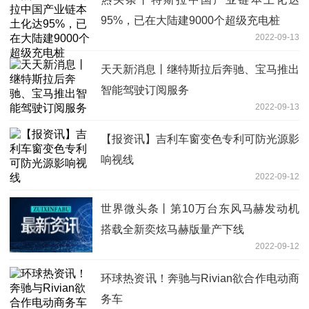
95%，已在大陆建9000个超级充电桩
2022-09-13
天天新消息丨继特斯拉后奔驰、宝马推出
智能驾驶订阅服务
2022-09-13
【报资讯】吉利车窗变色专利可防光源影
响视线
2022-09-12
世界微头条丨第10万台东风马赫发动机
搭载全新奕炫马赫版量产下线
2022-09-12
环球热资讯！奔驰与Rivian欲合作电动商
务车