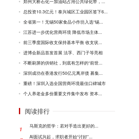
郑州大桥石化一加油站占用公共绿化带，...
总投资10.3亿元！泰兴城区工业园区签下6...
全省第一！无锡50家食品小作坊入选“锡...
江苏进一步优化营商环境 降低市场主体...
前三季度国际收支保持基本平衡 收支状...
进博会新品首发首展 法孚、西门子等亮相
不断刷屏的供销社，到底有怎样的“前世...
深圳成功在香港发行50亿元离岸债 募集...
重磅！深圳入选全国营商环境最佳口碑城市
个人养老金多份重要文件集中发布 资本...
阅读排行
马斯克的哲学：若对手造出更好的...
AI面试兴起，求职者开始“讨好”...