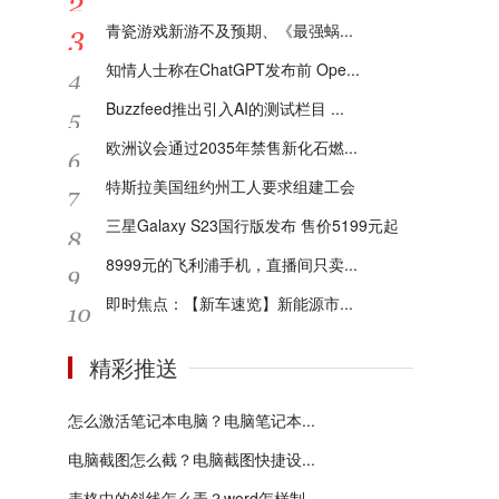
青瓷游戏新游不及预期、《最强蜗...
知情人士称在ChatGPT发布前 Ope...
Buzzfeed推出引入AI的测试栏目 ...
欧洲议会通过2035年禁售新化石燃...
特斯拉美国纽约州工人要求组建工会
三星Galaxy S23国行版发布 售价5199元起
8999元的飞利浦手机，直播间只卖...
即时焦点：【新车速览】新能源市...
精彩推送
怎么激活笔记本电脑？电脑笔记本...
电脑截图怎么截？电脑截图快捷设...
表格中的斜线怎么弄？word怎样制...