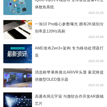
体散热系统
2022-01-05
一加10 Pro核心参数曝光 拥有2K级别分
别率及120Hz高刷
2022-01-05
AMD发布Zen3+架构 专为移动处理器打
造
2022-01-05
消息称苹果将推出AR/VR头显 索尼将提
供微型OLED显示器
2022-01-05
高通布局元宇宙 与微软合作开发AR眼镜
芯片