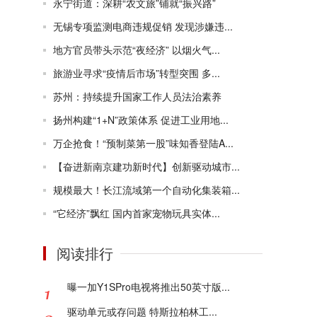
永宁街道：深耕“农文旅”铺就“振兴路”
无锡专项监测电商违规促销 发现涉嫌违...
地方官员带头示范“夜经济” 以烟火气...
旅游业寻求“疫情后市场”转型突围 多...
苏州：持续提升国家工作人员法治素养
扬州构建“1+N”政策体系 促进工业用地...
万企抢食！“预制菜第一股”味知香登陆A...
【奋进新南京建功新时代】创新驱动城市...
规模最大！长江流域第一个自动化集装箱...
“它经济”飘红 国内首家宠物玩具实体...
阅读排行
曝一加Y1SPro电视将推出50英寸版...
驱动单元或存问题 特斯拉柏林工...