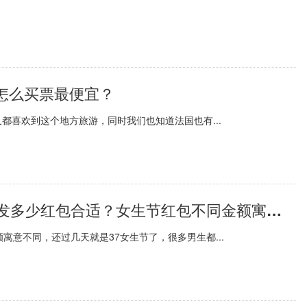
怎么买票最便宜？
都喜欢到这个地方旅游，同时我们也知道法国也有...
【全球报资讯】3月7日女生节给女友发多少红包合适？女生节红包不同金额寓意?
寓意不同，还过几天就是37女生节了，很多男生都...