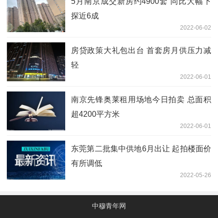
5月南京成交新房约4900套 同比大幅下
探近6成
2022-06-02
房贷政策大礼包出台 首套房月供压力减
轻
2022-06-01
南京先锋奥莱租用场地今日拍卖 总面积
超4200平方米
2022-06-01
东莞第二批集中供地6月出让 起拍楼面价
有所调低
2022-05-26
中穆青年网