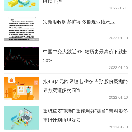
继续下挫
2022-01-11
次新股收购案扩容 多股现业绩承压
2022-01-10
中国中免大跌近6% 较历史最高价下跌超
50%
2022-01-10
拟4.8亿元跨界锂电业务 吉翔股份屡抛跨
界方案遭多次问询
2022-01-10
重组草案“迟到” 重磅利好“提前” 帝科股份
重组计划再现疑云
2022-01-10