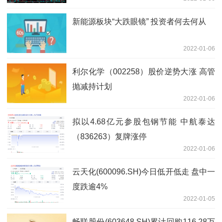
新能源板块“大跌眼镜” 投资者何去何从
2022-01-06
利尔化学（002258）股价逆势大涨 高管
抛减持计划
2022-01-06
拟以4.68亿元参股包钢节能 中航泰达
（836263）复牌涨停
2022-01-06
云天化(600096.SH)今日低开低走 盘中一
度跌逾4%
2022-01-05
畅联股份(603648.SH)累计回购116.28万