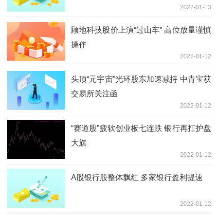
2022-01-13
顾地科技股价上演“过山车” 高位放量谨慎
操作
2022-01-12
头顶“元宇宙”光环股东加速减持 中青宝获
交易所关注函
2022-01-12
“赛道股”疲软创业板七连跌 银行再扛护盘
大旗
2022-01-12
A股银行股整体飘红 多家银行盈利提速
2022-01-12