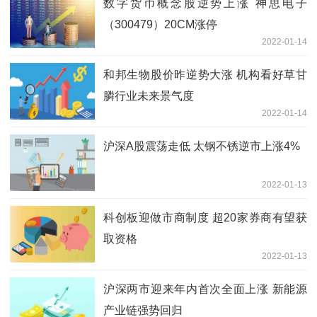
数字货币概念股逆势上涨 神思电子
（300479）20CM涨停
2022-01-14
和邦生物股价昨逆势大涨 机构看好草甘
膦行业未来景气度
2022-01-14
沪深A股震荡走低 太钢不锈逆市上涨4%
2022-01-13
科创板迎做市商制度 超20家券商有望获
取资格
2022-01-13
沪深两市迎来年内首次全面上涨 新能源
产业链强势回归