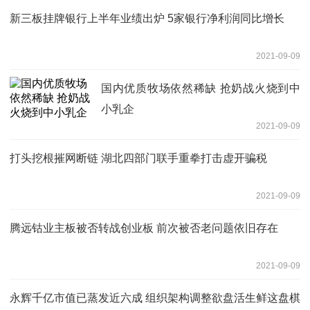
新三板挂牌银行上半年业绩出炉 5家银行净利润同比增长
2021-09-09
国内优质牧场依然稀缺 抢奶战火烧到中
小乳企
2021-09-09
打头挖根摧网断链 湖北四部门联手重拳打击虚开骗税
2021-09-09
腾远钴业主板被否转战创业板 前次被否老问题依旧存在
2021-09-09
永辉千亿市值已蒸发近六成 组织架构调整欲盘活生鲜这盘棋