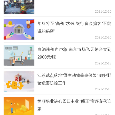
2021-12-20
年终将至“高价”求钱 银行资金掮客“不能
说的秘密”
2021-12-20
白酒涨价声声急 南京市场飞天茅台卖到
2900元/瓶
2021-12-18
江苏试点落地“野生动物肇事保险” 做好野
猪危害防控工作
2021-12-18
恒顺醋业决心回归主业 “醋王”宝座花落谁
家