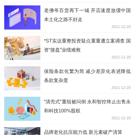
老佛爷百货再下一城 开店速度放缓中国
本土化之路不好走
2021-12-20
*ST实达重整投资疑点重重遭立案调查 国
资“接盘”业绩难救
2021-12-20
保险条款化繁为简 减少差异化表述降低
条款复杂度
2021-12-20
“清壳式”重组被问倒 永和智控终止出售永
和科技100%股权
2021-12-20
品牌老化抗压能力低 新元素破产清算