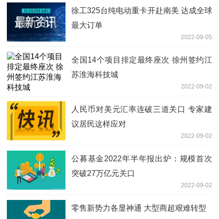
徐工325台纯电动重卡开赴南美 达成全球
最大订单
2022-09-05
全国14个项目排定最终座次 徐州签约江
苏淮海科技城
2022-09-02
人民币对美元汇率连破三道关口 专家建
议居民这样应对
2022-09-02
公募基金2022年半年报出炉：规模首次
突破27万亿元关口
2022-09-02
零售新势力各显神通 大型商超艰难转型