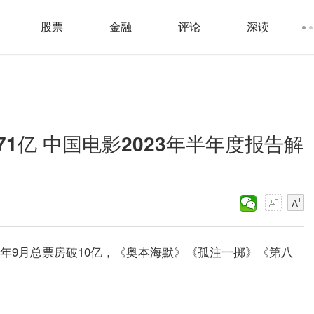
股票
金融
评论
深读
71亿 中国电影2023年半年度报告解
023年9月总票房破10亿，《奥本海默》《孤注一掷》《第八