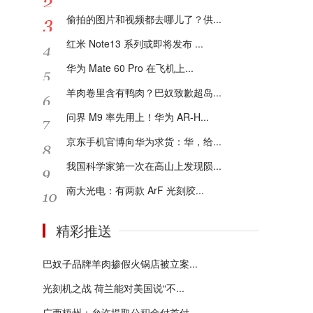
偷拍的图片和视频都去哪儿了？供...
红米 Note13 系列或即将发布 ...
华为 Mate 60 Pro 在飞机上...
羊肉卷里含有鸭肉？巴奴致歉超岛...
问界 M9 率先用上！华为 AR-H...
京东手机官博向华为求货：华，给...
我国科学家第一次在高山上发现陨...
南大光电：有两款 ArF 光刻胶...
精彩推送
巴奴子品牌羊肉掺假火锅店被立案...
光刻机之战 荷兰能对美国说“不...
广西梧州：允许提取公积金付首付...