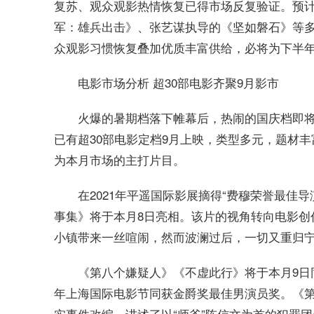
复苏、观众观影热情恢复已得市场反复验证。预
军：雄兵出击》、张艺谋执导的《坚如磐石》等多
众观影习惯恢复叠加优质丰富供给，必将为下半
电影市场分析 超30部电影齐聚9月影市
火爆的暑期档落下帷幕后，热闹的国庆档即将
已有超30部电影定档9月上映，类型多元，题材
为本月市场的主打片目。
在2021年平遥国际影展摘得“费穆荣誉最佳导
事集》将于本月8日亮相。该片的视角转向电影创
小镇带来一丝喧闹，然而波澜过后，一切又重归
《第八个嫌疑人》《不虚此行》将于本月9日
年上海国际电影节同获金爵奖最佳男演员奖。《第
实事件改编，讲述了以“师爷”陈信文为首的犯罪