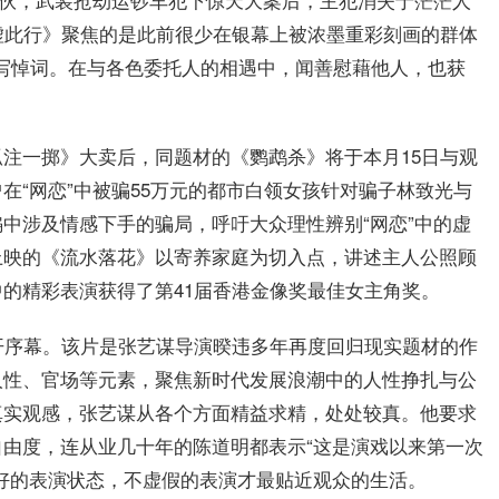
虚此行》聚焦的是此前很少在银幕上被浓墨重彩刻画的群体
写悼词。在与各色委托人的相遇中，闻善慰藉他人，也获
注一掷》大卖后，同题材的《鹦鹉杀》将于本月15日与观
在“网恋”中被骗55万元的都市白领女孩针对骗子林致光与
中涉及情感下手的骗局，呼吁大众理性辨别“网恋”中的虚
上映的《流水落花》以寄养家庭为切入点，讲述主人公照顾
的精彩表演获得了第41届香港金像奖最佳女主角奖。
开序幕。该片是张艺谋导演暌违多年再度回归现实题材的作
人性、官场等元素，聚焦新时代发展浪潮中的人性挣扎与公
真实观感，张艺谋从各个方面精益求精，处处较真。他要求
由度，连从业几十年的陈道明都表示“这是演戏以来第一次
好的表演状态，不虚假的表演才最贴近观众的生活。