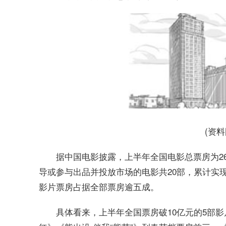
(资
据中国电影披露，上半年全国电影总票房为262
导或参与出品并投放市场的电影共20部，累计实现
影片票房占据全部票房逾五成。
具体看来，上半年全国票房破10亿元的5部