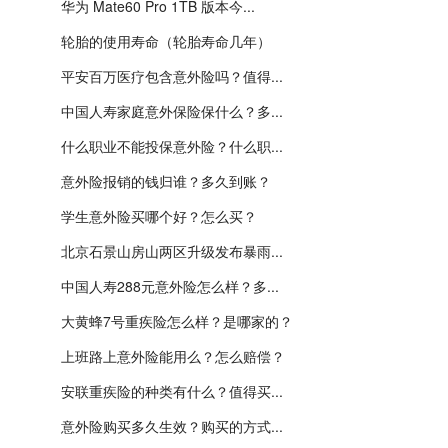
华为 Mate60 Pro 1TB 版本今...
轮胎的使用寿命（轮胎寿命几年）
平安百万医疗包含意外险吗？值得...
中国人寿家庭意外保险保什么？多...
什么职业不能投保意外险？什么职...
意外险报销的钱归谁？多久到账？
学生意外险买哪个好？怎么买？
北京石景山房山两区升级发布暴雨...
中国人寿288元意外险怎么样？多...
大黄蜂7号重疾险怎么样？是哪家的？
上班路上意外险能用么？怎么赔偿？
安联重疾险的种类有什么？值得买...
意外险购买多久生效？购买的方式...