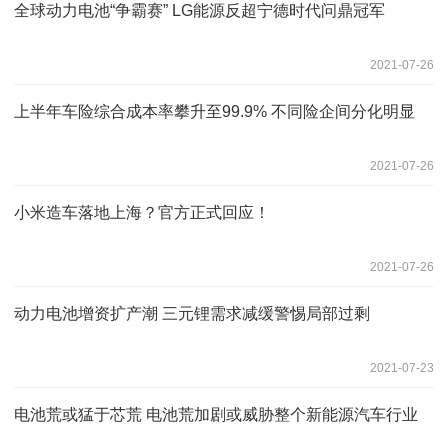
全球动力电池“争霸赛” LG能源反超宁德时代问鼎冠军
2021-07-26
上半年车险综合成本率攀升至99.9% 不同险企间分化明显
2021-07-26
小米造车落地上海？官方正式回应！
2021-07-26
动力电池增资扩产潮 三元锂需求减缓警惕局部过剩
2021-07-23
电池荒或猛于芯荒 电池荒加剧或威胁整个新能源汽车行业