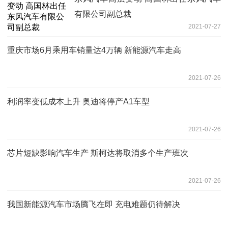
有限公司副总裁
2021-07-27
重庆市场6月乘用车销量达4万辆 新能源汽车走高
2021-07-26
利润率变低成本上升 奥迪将停产A1车型
2021-07-26
芯片短缺影响汽车生产 斯柯达将取消多个生产班次
2021-07-26
我国新能源汽车市场腾飞在即 充电难题仍待解决