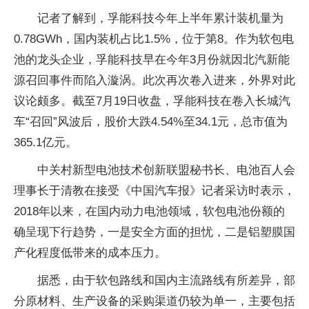
记者了解到，孚能科技今年上半年累计装机量为
0.78GWh，国内装机占比1.5%，位于第8。作为软包电
池的龙头企业，孚能科技早在今年3月份就因北汽新能
源召回事件而陷入漩涡。此次再次卷入进来，外界对此
议论颇多。截至7月19日收盘，孚能科技在卷入长城汽
车“召回”风波后，股价大跌4.54%至34.1元，总市值为
365.1亿元。
中关村新型电池技术创新联盟秘书长、电池百人会
理事长于清教在接受《中国汽车报》记者采访时表示，
2018年以来，在国内动力电池领域，软包电池份额的
确呈现下行趋势，一是安全方面的担忧，二是铝塑膜国
产化程度低带来的成本压力。
据悉，由于软包路线和国内主流路线有所差异，部
分原材料、生产设备的采购渠道仍较为单一，主要包括