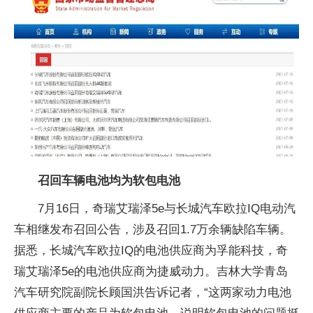
召回车辆电池均为软包电池
7月16日，奇瑞艾瑞泽5e与长城汽车欧拉IQ电动汽
车相继发布召回公告，涉及召回1.7万余辆缺陷车辆。
据悉，长城汽车欧拉IQ的电池供应商为孚能科技，奇
瑞艾瑞泽5e的电池供应商为捷威动力。吉林大学青岛
汽车研究院副院长顾国洪告诉记者，“这两家动力电池