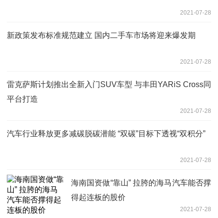
2021-07-28
新政策发布标准规范建立 国内二手车市场将迎来爆发期
2021-07-28
雷克萨斯计划推出全新入门SUV车型 与丰田YARiS Cross同
平台打造
2021-07-28
汽车行业释放更多减碳脱碳潜能 “双碳”目标下透视“双积分”
2021-07-28
海南国资做“靠山” 拉胯的海马汽车能否撑
得起连板的股价
2021-07-28