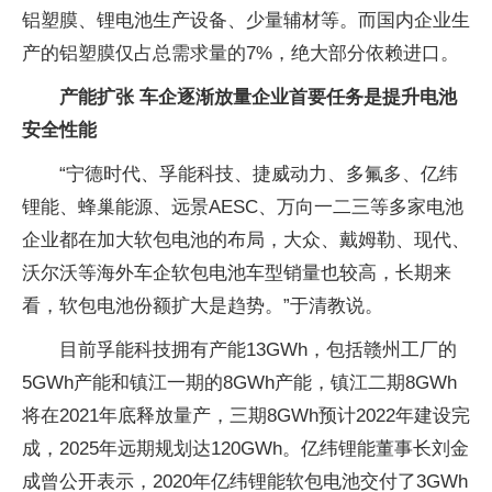
铝塑膜、锂电池生产设备、少量辅材等。而国内企业生
产的铝塑膜仅占总需求量的7%，绝大部分依赖进口。
产能扩张 车企逐渐放量企业首要任务是提升电池
安全性能
“宁德时代、孚能科技、捷威动力、多氟多、亿纬
锂能、蜂巢能源、远景AESC、万向一二三等多家电池
企业都在加大软包电池的布局，大众、戴姆勒、现代、
沃尔沃等海外车企软包电池车型销量也较高，长期来
看，软包电池份额扩大是趋势。”于清教说。
目前孚能科技拥有产能13GWh，包括赣州工厂的
5GWh产能和镇江一期的8GWh产能，镇江二期8GWh
将在2021年底释放量产，三期8GWh预计2022年建设完
成，2025年远期规划达120GWh。亿纬锂能董事长刘金
成曾公开表示，2020年亿纬锂能软包电池交付了3GWh