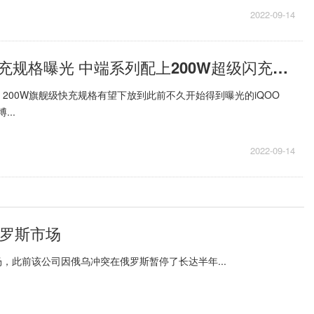
2022-09-14
iQOONeo7快充规格曝光 中端系列配上200W超级闪充充电头
200W旗舰级快充规格有望下放到此前不久开始得到曝光的iQOO
...
2022-09-14
俄罗斯市场
，此前该公司因俄乌冲突在俄罗斯暂停了长达半年...