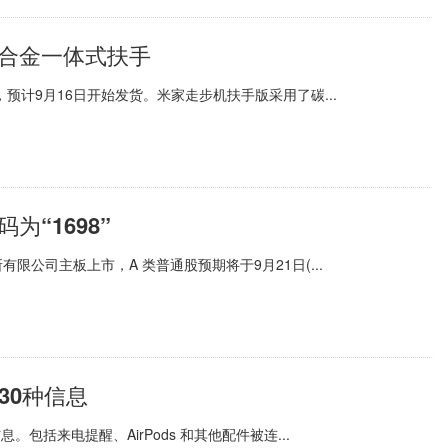
钢合金一体式扶手
预计9月16日开始发货。米家走步机扶手版采用了碳...
“1698”
公司主板上市，A 类普通股预期将于9月21日(...
示30种信息
信息。包括来电提醒、AirPods 和其他配件被连...