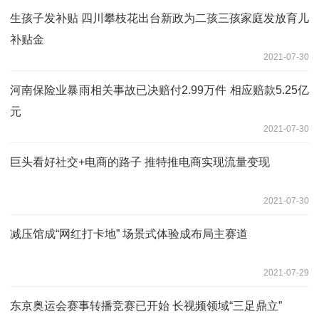
生孩子发补贴 四川攀枝花出台新政为二孩三孩家庭​发放育儿
补贴金
2021-07-30
河南保险业暴雨相关事故已决赔付2.99万件 相应赔款5.25亿
元
2021-07-30
巨头看好社交+电商的路子 推特推电商实现流量变现
2021-07-30
减压馆成“网红打卡地” 场景式体验成布局主赛道
2021-07-29
东京奥运会赛事转播竞赛已开始 长视频领域“三足鼎立”