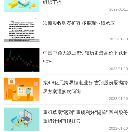
继续下挫
2022-01-11
次新股收购案扩容 多股现业绩承压
2022-01-10
中国中免大跌近6% 较历史最高价下跌超
50%
2022-01-10
拟4.8亿元跨界锂电业务 吉翔股份屡抛跨
界方案遭多次问询
2022-01-10
重组草案“迟到” 重磅利好“提前” 帝科股份
重组计划再现疑云
2022-01-10