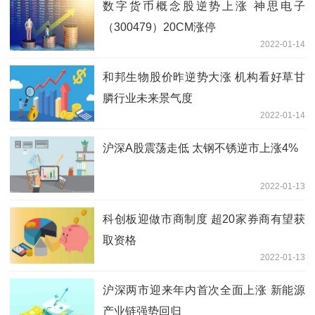
数字货币概念股逆势上涨 神思电子
（300479）20CM涨停
2022-01-14
和邦生物股价昨逆势大涨 机构看好草甘
膦行业未来景气度
2022-01-14
沪深A股震荡走低 太钢不锈逆市上涨4%
2022-01-13
科创板迎做市商制度 超20家券商有望获
取资格
2022-01-13
沪深两市迎来年内首次全面上涨 新能源
产业链强势回归