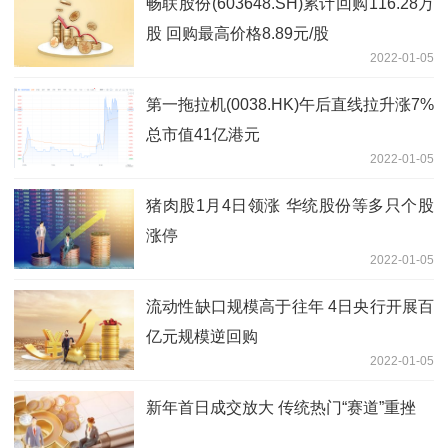
畅联股份(603648.SH)累计回购116.28万
股 回购最高价格8.89元/股
2022-01-05
第一拖拉机(0038.HK)午后直线拉升涨7%
总市值41亿港元
2022-01-05
猪肉股1月4日领涨 华统股份等多只个股
涨停
2022-01-05
流动性缺口规模高于往年 4日央行开展百
亿元规模逆回购
2022-01-05
新年首日成交放大 传统热门“赛道”重挫