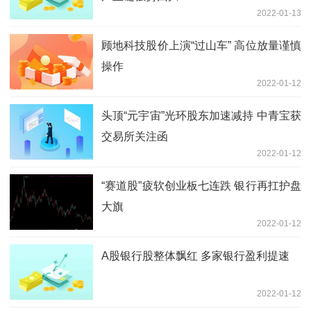
2022-01-13
顾地科技股价上演“过山车” 高位放量谨慎
操作
2022-01-12
头顶“元宇宙”光环股东加速减持 中青宝获
交易所关注函
2022-01-12
“赛道股”疲软创业板七连跌 银行再扛护盘
大旗
2022-01-12
A股银行股整体飘红 多家银行盈利提速
2022-01-12