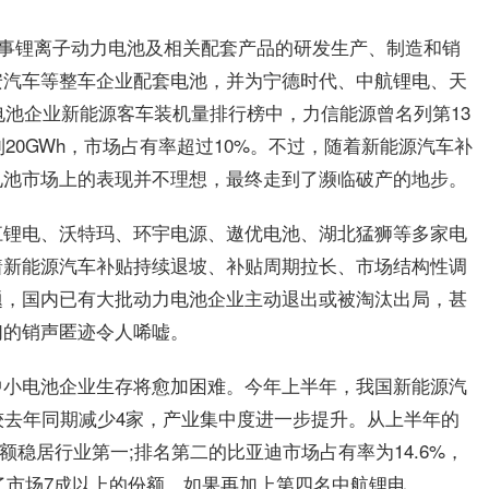
要从事锂离子动力电池及相关配套产品的研发生产、制造和销
安汽车等整车企业配套电池，并为宁德时代、中航锂电、天
电池企业新能源客车装机量排行榜中，力信能源曾名列第13
到20GWh，市场占有率超过10%。不过，随着新能源汽车补
电池市场上的表现并不理想，最终走到了濒临破产的地步。
江锂电、沃特玛、环宇电源、遨优电池、湖北猛狮等多家电
着新能源汽车补贴持续退坡、补贴周期拉长、市场结构性调
题，国内已有大批动力电池企业主动退出或被淘汰出局，甚
们的销声匿迹令人唏嘘。
中小电池企业生存将愈加困难。今年上半年，我国新能源汽
较去年同期减少4家，产业集中度进一步提升。从上半年的
额稳居行业第一;排名第二的比亚迪市场占有率为14.6%，
据了市场7成以上的份额。如果再加上第四名中航锂电