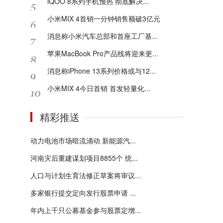
iQOO 8系列手机预热 彻底解决...
小米MIX 4首销一分钟销售额破3亿元
消息称小米汽车总部和首座工厂基...
苹果MacBook Pro产品线将迎来更...
消息称iPhone 13系列价格或与12...
小米MIX 4今日首销 首发轻量化...
精彩推送
动力电池市场暗流涌动 新能源汽...
河南灾后重建谋划项目8855个 统...
人口与计划生育法修正草案将审议...
多家银行提交定向发行股票申请 ...
年内上千只公募基金参与股票定增...