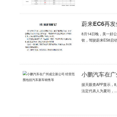
蔚来EC6再
8月14日晚，美一好
钦，驾驶蔚来ES8启动.
小鹏汽车在广
据天眼查APP显示，
法定代表人为夏珩，..