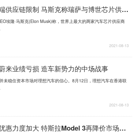
特斯拉遭遇极端供应链限制 马斯克称瑞萨与博世芯片供应“存在问题”
O埃隆·马斯克(Elon Musk)称，世界上最大的两家汽车芯片供应商
.
2021-08-13
蔚来业绩亏损 造车新势力的中场战事
并未稳住资本市场对理想汽车的信心。8月12日，理想汽车在香港联
.
2021-08-13
高端品牌终端优惠力度加大 特斯拉Model 3再降价市场冲击力有多大？