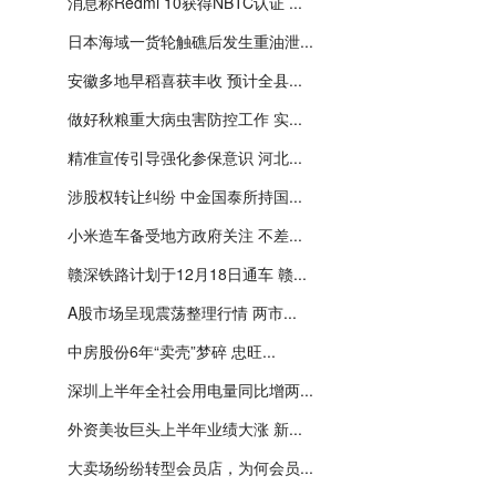
消息称Redmi 10获得NBTC认证 ...
日本海域一货轮触礁后发生重油泄...
安徽多地早稻喜获丰收 预计全县...
做好秋粮重大病虫害防控工作 实...
精准宣传引导强化参保意识 河北...
涉股权转让纠纷 中金国泰所持国...
小米造车备受地方政府关注 不差...
赣深铁路计划于12月18日通车 赣...
A股市场呈现震荡整理行情 两市...
中房股份6年“卖壳”梦碎 忠旺...
深圳上半年全社会用电量同比增两...
外资美妆巨头上半年业绩大涨 新...
大卖场纷纷转型会员店，为何会员...