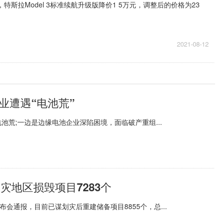
特斯拉Model 3标准续航升级版降价1 5万元，调整后的价格为23
2021-08-12
业遭遇“电池荒”
荒;一边是边缘电池企业深陷困境，面临破产重组...
灾地区损毁项目7283个
会通报，目前已谋划灾后重建储备项目8855个，总...