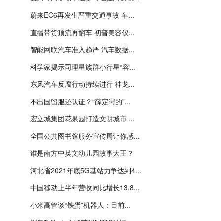
蔚来EC6再发生严重交通事故 车...
直播带货顶流再翻车 初普美容仪...
智能网联汽车准入趋严 汽车数据...
科学家揭示司理星族群小行星“容...
东风汽车反腐行动持续进行 神龙...
不出国留服还认证？“薛定谔的”...
宏立城集团花果园打造文明城市 ...
全国公共图书馆服务宣传周让你感...
谁是南方中英文幼儿园故事大王？
河北省2021年底5G基站力争达到4...
中国移动上半年营收同比增长13.8...
小米高管谈“铁蛋”机器人：目前...