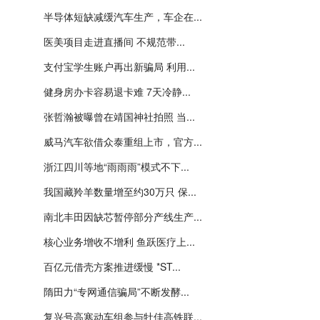
半导体短缺减缓汽车生产，车企在...
医美项目走进直播间 不规范带...
支付宝学生账户再出新骗局 利用...
健身房办卡容易退卡难 7天冷静...
张哲瀚被曝曾在靖国神社拍照 当...
威马汽车欲借众泰重组上市，官方...
浙江四川等地“雨雨雨”模式不下...
我国藏羚羊数量增至约30万只 保...
南北丰田因缺芯暂停部分产线生产...
核心业务增收不增利 鱼跃医疗上...
百亿元借壳方案推进缓慢 *ST...
隋田力“专网通信骗局”不断发酵...
复兴号高寒动车组参与牡佳高铁联...