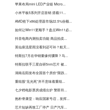
苹果布局mini LED产业链 Micro...
小米平板5系列开启首销 搭载11...
AMD抢下x86处理器市场22.5%份额...
如何让Win11更顺手？盘点Win11必...
抖音电商内测拍卖功能 商品拍卖...
英仙座流星雨没看到还可补？航天...
特斯拉7月在华销量缘何骤降？马...
特斯拉联手三星自研5nm芯片 被...
湖南岳阳发布全国首个房价“限跌...
重组股“见光死”并不意味着重组...
七夕档电影票房成绩出炉 警匪符...
抱朴脊康堂：响应国家号召，发挥...
芯片短缺再致工厂停产 日产汽车...