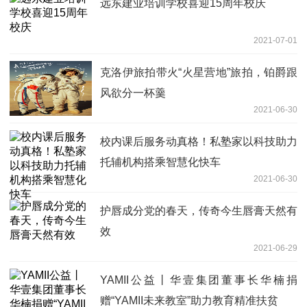
远东建业培训学校喜迎15周年校庆
2021-07-01
克洛伊旅拍带火“火星营地”旅拍，铂爵跟
风欲分一杯羹
2021-06-30
校内课后服务动真格！私塾家以科技助力
托辅机构搭乘智慧化快车
2021-06-30
护唇成分党的春天，传奇今生唇膏天然有
效
2021-06-29
YAMII公益丨华壹集团董事长华楠捐
赠“YAMII未来教室”助力教育精准扶贫