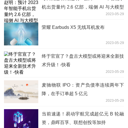
机出货量约 2.6 亿部，端侧 AI 与大模型
2023-05-29
未来会有某种程度的结合
荣耀 Earbuds X5 无线耳机发布
2023-05-29
终于官宣了？盘古大模型或将迎来全新技
术升级！-快看
2023-05-29
麦驰物联 IPO：资产负债率连续两年下
降，在手订单超 5 亿元
2023-05-29
当前速递！易动宇航完成超亿元 B 轮融
资，鼎晖百孚、联想创投等加持