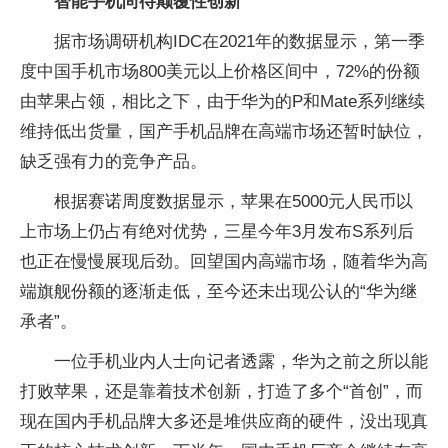
智能手机尚待颠覆性创新
据市场调研机构IDC在2021年的数据显示，第一季
度中国手机市场800美元以上价格区间中，72%的份额
由苹果占领，相比之下，由于华为的P和Mate系列继续
维持低出货量，国产手机品牌在高端市场还暂时缺位，
缺乏强有力的竞争产品。
根据赛诺周度数据显示，苹果在5000元人民币以
上市场上仍占有绝对优势，三星今年3月发布S系列后
也正在慢慢展现后劲。回望国内高端市场，随着华为高
端旗舰份额的逐渐走低，至今还未出现公认的“华为继
承者”。
一位手机业内人士向记者透露，华为之前之所以能
打败苹果，还是靠着技术创新，打造了多个“首创”，而
现在国内手机品牌大多还是堆供应商的硬件，没出现真