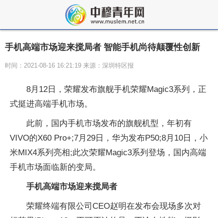
手机高端市场迎来搅局者 智能手机尚待颠覆性创新
时间：2021-08-16 16:21:19 来源：深圳特区报
8月12日，荣耀发布旗舰手机荣耀Magic3系列，正
式挺进高端手机市场。
此前，国内手机市场发布的旗舰机型，年初有
VIVO的X60 Pro+;7月29日，华为发布P50;8月10日，小
米MIX4系列亮相;此次荣耀Magic3系列登场，国内高端
手机市场面临新的变局。
手机高端市场迎来搅局者
荣耀终端有限公司CEO赵明在发布会现场多次对