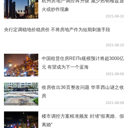
杭州房地产调控再升级 减少热销楼盘虚
火或炒作现象
2021-08-10
央行定调稳地价稳房价 不将房地产作为短期刺激手段
2021-08-10
中国租赁住房REITs规模预计将超3000亿
元 有望成为下一个蓝海
2021-08-09
收房收出36页整改问题 华萃西山谜之收
房
2021-08-09
楼市调控方案精准频发 封堵“假离婚、假
离婚”