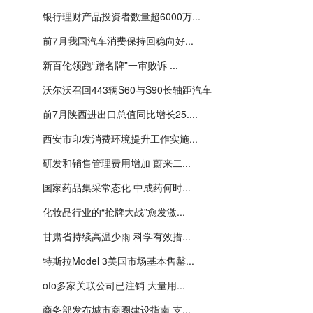
银行理财产品投资者数量超6000万...
前7月我国汽车消费保持回稳向好...
新百伦领跑“蹭名牌”一审败诉 ...
沃尔沃召回443辆S60与S90长轴距汽车
前7月陕西进出口总值同比增长25....
西安市印发消费环境提升工作实施...
研发和销售管理费用增加 蔚来二...
国家药品集采常态化 中成药何时...
化妆品行业的“抢牌大战”愈发激...
甘肃省持续高温少雨 科学有效措...
特斯拉Model 3美国市场基本售罄...
ofo多家关联公司已注销 大量用...
商务部发布城市商圈建设指南 支...