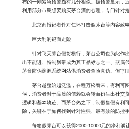
布的一则紧急预警颇有几分相似。据预警显示，
利用部分市民想要购买茅台酒的心理，专门针对
北京商报记者针对仁怀打击假茅台等内容致
巨大利润铤而走险
针对飞天茅台假货横行，茅台公司也为此作
出不能进、特制飘带成为其正品标志之一、瓶底
茅台防伪溯源系统网站供消费者查验真伪。但“打眼
茅台越整治越泛滥，在程万松看来，有利可
候，消费者对于品质的信赖就会转而衍生出社交
逻辑和基本轨迹。而茅台热之下，制假售假有利
除，关键在于如何找到针对性强、最有效的防控
每箱假茅台可以获得2000-10000元的净