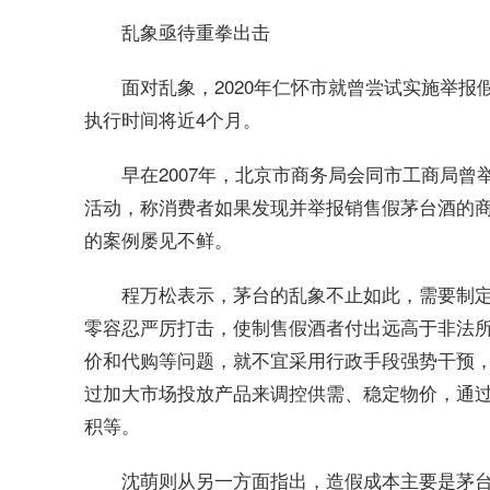
乱象亟待重拳出击
面对乱象，2020年仁怀市就曾尝试实施举报
执行时间将近4个月。
早在2007年，北京市商务局会同市工商局曾
活动，称消费者如果发现并举报销售假茅台酒的商
的案例屡见不鲜。
程万松表示，茅台的乱象不止如此，需要制
零容忍严厉打击，使制售假酒者付出远高于非法
价和代购等问题，就不宜采用行政手段强势干预
过加大市场投放产品来调控供需、稳定物价，通
积等。
沈萌则从另一方面指出，造假成本主要是茅