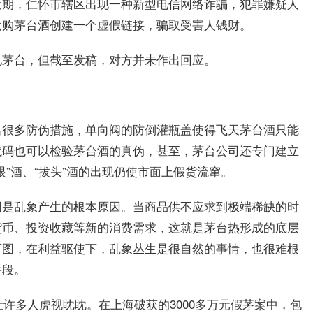
近期，仁怀市辖区出现一种新型电信网络诈骗，犯罪嫌疑人
抢购茅台酒创建一个虚假链接，骗取受害人钱财。
电茅台，但截至发稿，对方并未作出回应。
出很多防伪措施，单向阀的防倒灌瓶盖使得飞天茅台酒只能
代码也可以检验茅台酒的真伪，甚至，茅台公司还专门建立
”酒、“拔头”酒的出现仍使市面上假货流窜。
图是乱象产生的根本原因。当商品供不应求到极端稀缺的时
货币、投资收藏等新的消费需求，这就是茅台热形成的底层
可图，在利益驱使下，乱象丛生是很自然的事情，也很难根
手段。
利润让许多人虎视眈眈。在上海破获的3000多万元假茅案中，包