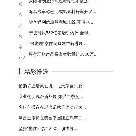
太阳活动区浮现过程物理本质进一...
海马汽车称已完成氢燃料样车开发...
鳢鱼返利优惠券商城上线 开启电...
宁德时代582亿定增引热议 全球...
“深房理”案件调查发生新进展 ...
银行理财产品投资者数量超6000万...
精彩推送
抢购群里暗藏玄机，飞天茅台只卖...
商业化变现矛盾凸显 知乎二季度...
多份年报存在虚假记载等违法行为...
曝富士康将在美国泰国建立汽车工...
坚持“房住不炒” 天津十项措施...