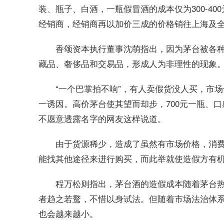
装、瓶子、白酒，一瓶假冒酒的成本仅为300-400
经销商，经销商再以加价三成的价格销往上海及
香颂资本执行董事沈萌指出，因为茅台被各
藏品、奢侈品和交易品，形成人为非理性的现象
“一个巴掌拍不响”，有人卖假货没人买，市
一诱因。高价茅台使其望而却步，700元一瓶、口
不愿意透露名字的网友这样说道。
由于货源稀少，造成了虽然有市场价格，消
能找其他途径来进行购买，而此举就使造假方有
程万松则指出，茅台酒的造假成本随着茅台
者趋之若鹜，不惜以身试法。但随着市场法治体
也会越来越小。