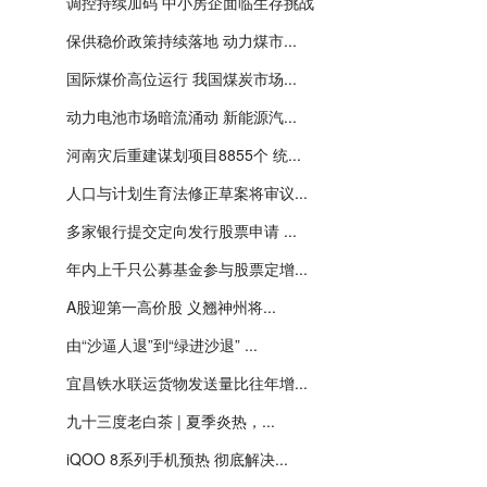
调控持续加码 中小房企面临生存挑战
保供稳价政策持续落地 动力煤市...
国际煤价高位运行 我国煤炭市场...
动力电池市场暗流涌动 新能源汽...
河南灾后重建谋划项目8855个 统...
人口与计划生育法修正草案将审议...
多家银行提交定向发行股票申请 ...
年内上千只公募基金参与股票定增...
A股迎第一高价股 义翘神州将...
由“沙逼人退”到“绿进沙退” ...
宜昌铁水联运货物发送量比往年增...
九十三度老白茶 | 夏季炎热，...
iQOO 8系列手机预热 彻底解决...