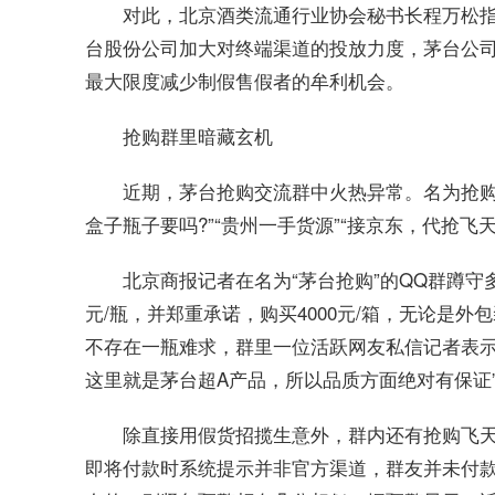
对此，北京酒类流通行业协会秘书长程万松
台股份公司加大对终端渠道的投放力度，茅台公
最大限度减少制假售假者的牟利机会。
抢购群里暗藏玄机
近期，茅台抢购交流群中火热异常。名为抢购
盒子瓶子要吗?”“贵州一手货源”“接京东，代抢
北京商报记者在名为“茅台抢购”的QQ群蹲守多
元/瓶，并郑重承诺，购买4000元/箱，无论是
不存在一瓶难求，群里一位活跃网友私信记者表示
这里就是茅台超A产品，所以品质方面绝对有保证
除直接用假货招揽生意外，群内还有抢购飞
即将付款时系统提示并非官方渠道，群友并未付款