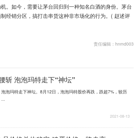
动机。如今，需要让茅台回归到一种知名白酒的身份。茅台
制经销分区，搞打击串货这种非市场化的行为。( 赵述评
责任编辑：hnmd003
腰斩 泡泡玛特走下“神坛”
泡泡玛特走下神坛。8月12日，泡泡玛特股价再跌，跌超7%，较历
..
2021-08-13